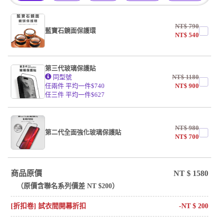
NT$
790
藍寶石鏡面保護環
NT$
540
第三代玻璃保護貼
同型號
NT$
1180
任兩件 平均一件$740
NT$
900
任三件 平均一件$627
NT$
980
第二代全面強化玻璃保護貼
NT$
700
商品原價
NT $
1580
（原價含
聯名系列
價差 NT $
200
）
[折扣卷] 試衣間開幕折扣
-NT $
200