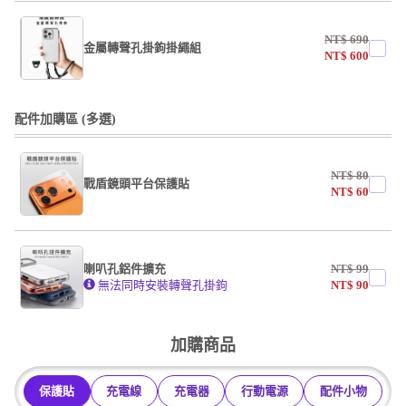
undefined / undefined
NT$
690
掛繩
金屬轉聲孔掛鉤掛繩組
NT$
600
undefined / undefined
undefined / undefined
配件加購區 (多選)
掛繩
NT$
80
戰盾鏡頭平台保護貼
undefined / undefined
NT$
60
AF霧面開口版
AF霧面全滿版
喇叭孔鋁件擴充
NT$
99
系列
無法同時安裝轉聲孔掛鉤
NT$
90
undefined / undefined
加購商品
保護貼
充電線
充電器
行動電源
配件小物