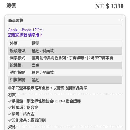
NT $
1380
總價
商品規格
Apple - iPhone 17 Pro
惡魔防摔殼 標準版 2
外框
透明
鏡頭造型
黑色 / 斜面款
圖案樣式
臺灣創作與角色系列 / 宇宙貓咪 / 拉姆玉帝萬事吉
按鍵組
黑色
動作按鍵
黑色 / 平面款
相機按鍵
黑色
不同螢幕顯示略有色差，以實際收到商品為準
材質
手機殼
：聚酯彈性體結合PCTG+複合塑膠
鏡頭環：
鋁合金
按鍵：
鋁合金
印刷效果：
霧面印刷
規格