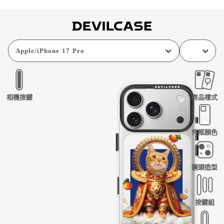
Apple
/
iPhone 17 Pro
相機按鍵
商品樣式
外框顏色
鏡頭造型
按鍵組