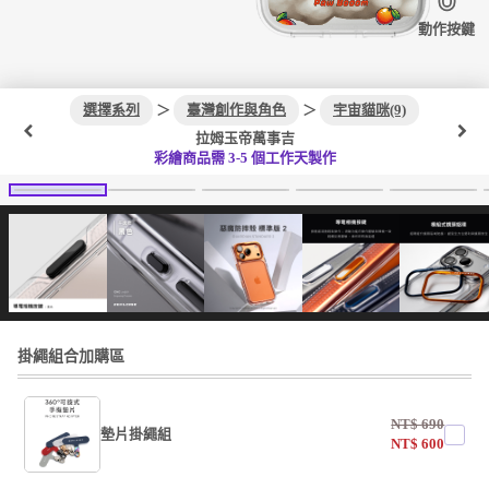
動作按鍵
選擇系列
＞
臺灣創作與角色
＞
宇宙貓咪(9)
拉姆玉帝萬事吉
彩繪商品需 3-5 個工作天製作
掛繩組合加購區
NT$
690
墊片掛繩組
NT$
600