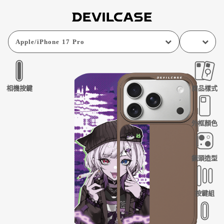
Apple
/
iPhone 17 Pro
相機按鍵
商品樣式
外框顏色
鏡頭造型
按鍵組