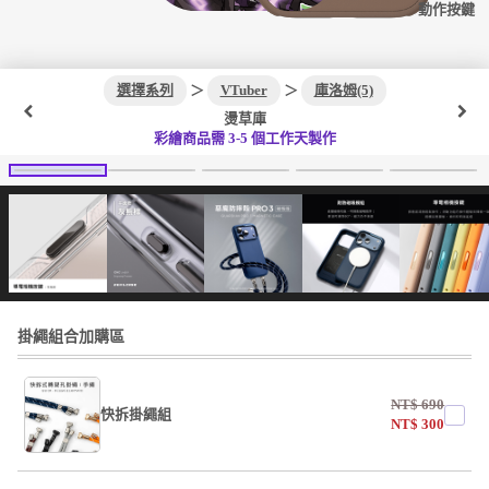
動作按鍵
選擇系列
＞
VTuber
＞
庫洛姆(5)
燙草庫
彩繪商品需 3-5 個工作天製作
掛繩組合加購區
NT$
690
快拆掛繩組
NT$
300
undefined / undefined