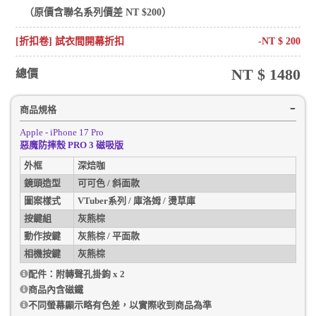
（原價含
聯名系列
價差 NT $
200
）
[折扣卷] 試衣間開幕折扣
-NT $
200
NT $
1480
總價
商品規格
Apple - iPhone 17 Pro
惡魔防摔殼 PRO 3 磁吸版
外框
深焙咖
鏡頭造型
可可色 / 斜面款
圖案樣式
VTuber系列 / 庫洛姆 / 燙草庫
按鍵組
灰熊棕
動作按鍵
灰熊棕 / 平面款
相機按鍵
灰熊棕
配件：附轉聲孔掛鉤 x 2
商品內含磁鐵
不同螢幕顯示略有色差，以實際收到商品為準