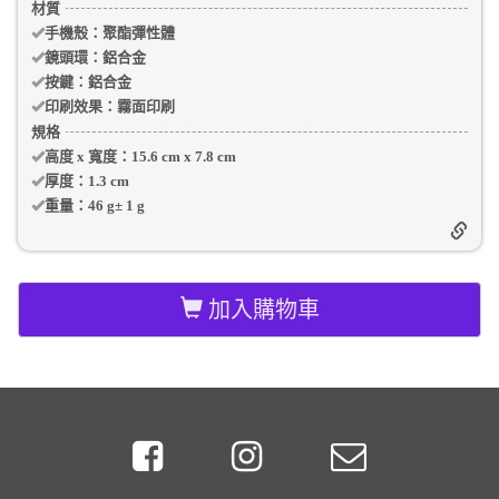
材質
手機殼
：聚酯彈性體
鏡頭環：
鋁合金
按鍵：
鋁合金
印刷效果：
霧面印刷
規格
高度 x 寬度：
15.6 cm
x
7.8 cm
厚度：
1.3 cm
重量：
46 g
±
1
g
加入購物車