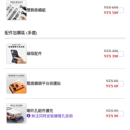
NT$
690
雙鉤掛繩組
NT$
500
undefined / undefined
配件加購區 (多選)
NT$
490
磁吸配件
NT$
390
undefined / undefined
NT$
80
戰盾鏡頭平台保護貼
NT$
60
AF霧面開口版
AF霧面全滿版
喇叭孔鋁件擴充
NT$
99
系列
無法同時安裝轉聲孔掛鉤
NT$
90
undefined / undefined