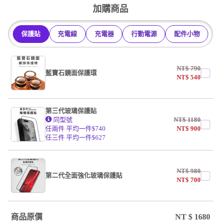
加購商品
保護貼
充電線
充電器
行動電源
配件小物
NT$
790
藍寶石鏡面保護環
NT$
540
第三代玻璃保護貼
同型號
NT$
1180
任兩件 平均一件$740
NT$
900
任三件 平均一件$627
NT$
980
第二代全面強化玻璃保護貼
NT$
700
商品原價
NT $
1680