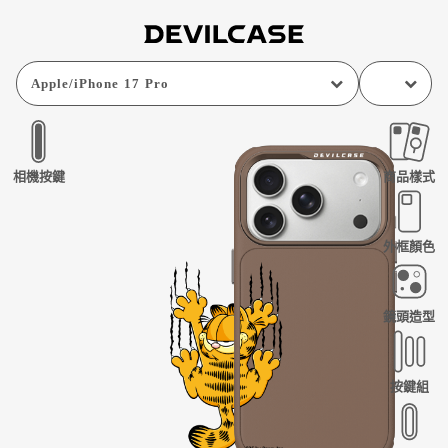
Apple
/
iPhone 17 Pro
相機按鍵
商品樣式
外框顏色
鏡頭造型
按鍵組