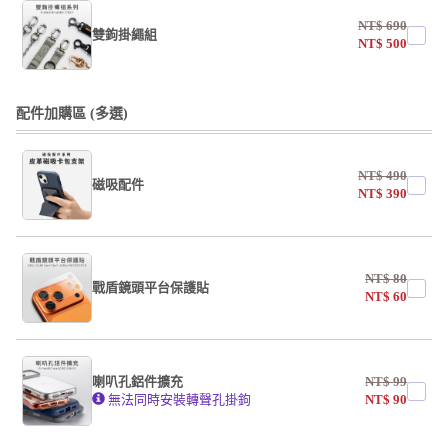
NT$
690
雙鉤掛繩組
NT$
500
undefined / undefined
配件加購區 (多選)
NT$
490
磁吸配件
NT$
390
undefined / undefined
NT$
80
戰盾鏡頭平台保護貼
NT$
60
AF霧面開口版
AF霧面全滿版
喇叭孔鋁件擴充
NT$
99
系列
無法同時安裝轉聲孔掛鉤
NT$
90
undefined / undefined