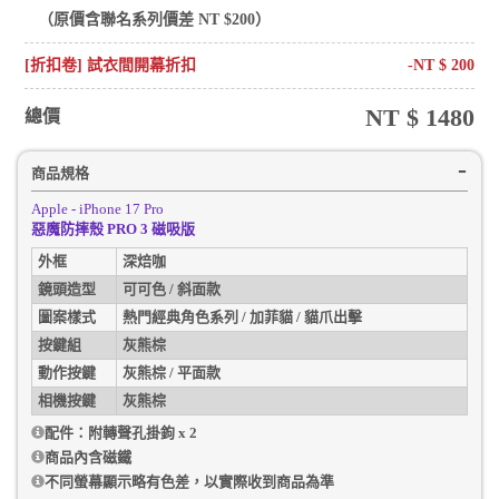
（原價含
聯名系列
價差 NT $
200
）
[折扣卷] 試衣間開幕折扣
-NT $
200
NT $
1480
總價
商品規格
Apple - iPhone 17 Pro
惡魔防摔殼 PRO 3 磁吸版
外框
深焙咖
鏡頭造型
可可色 / 斜面款
圖案樣式
熱門經典角色系列 / 加菲貓 / 貓爪出擊
按鍵組
灰熊棕
動作按鍵
灰熊棕 / 平面款
相機按鍵
灰熊棕
配件：附轉聲孔掛鉤 x 2
商品內含磁鐵
不同螢幕顯示略有色差，以實際收到商品為準