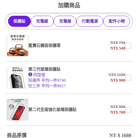
加購商品
保護貼
充電線
充電器
行動電源
配件小物
NT$
790
藍寶石鏡面保護環
NT$
540
第三代玻璃保護貼
同型號
NT$
1180
任兩件 平均一件$740
NT$
900
任三件 平均一件$627
NT$
980
第二代全面強化玻璃保護貼
NT$
700
商品原價
NT $
1680