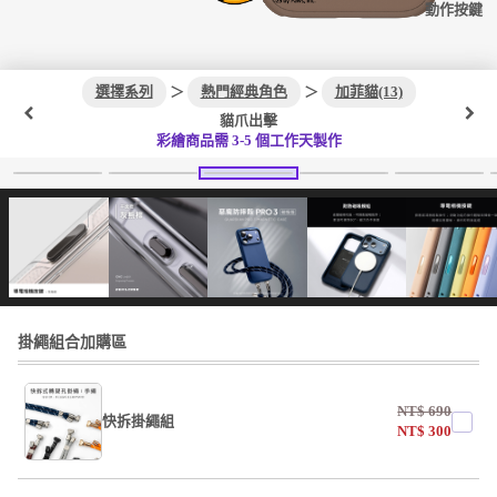
動作按鍵
選擇系列
＞
熱門經典角色
＞
加菲貓(13)
貓爪出擊
彩繪商品需 3-5 個工作天製作
掛繩組合加購區
NT$
690
快拆掛繩組
NT$
300
undefined / undefined