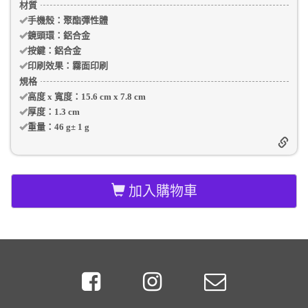
材質
手機殼
：聚酯彈性體
鏡頭環：
鋁合金
按鍵：
鋁合金
印刷效果：
霧面印刷
規格
高度 x 寬度：
15.6 cm
x
7.8 cm
厚度：
1.3 cm
重量：
46 g
±
1
g
加入購物車