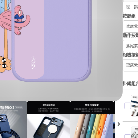
霓－跳
按鍵組
鳶尾紫
動作按
鳶尾紫
相機按
鳶尾紫
掛繩組