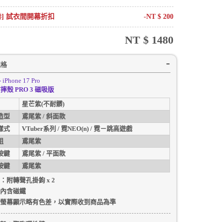
卷] 試衣間開幕折扣
-NT $
200
NT $
1480
規格
- iPhone 17 Pro
摔殼 PRO 3 磁吸版
星芒紫(不耐髒)
造型
鳶尾紫 / 斜面款
樣式
VTuber系列 / 霓NEO(n) / 霓－跳高遊戲
組
鳶尾紫
按鍵
鳶尾紫 / 平面款
按鍵
鳶尾紫
：附轉聲孔掛鉤 x 2
內含磁鐵
螢幕顯示略有色差，以實際收到商品為準