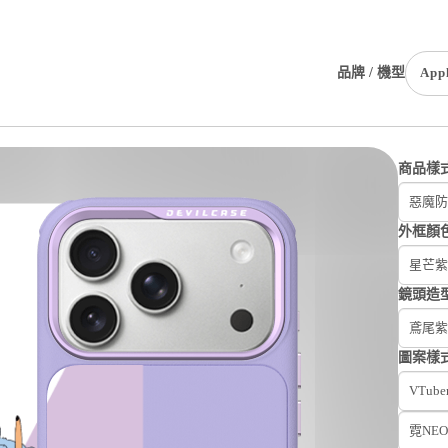
品牌 / 機型
App
商品樣
惡魔防摔
外框顏
星芒紫
鏡頭造
鳶尾紫
圖案樣
VTub
霓NEO(