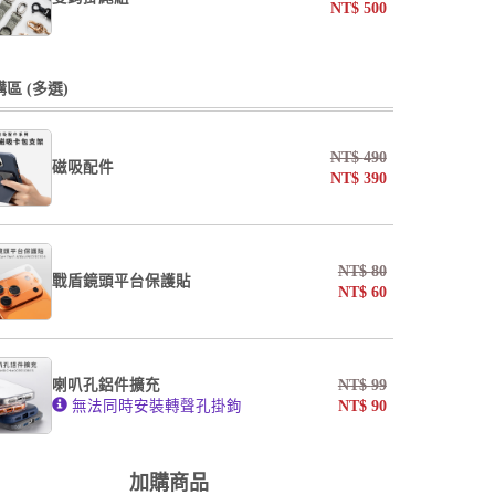
NT$
500
undefined / undefined
區 (多選)
NT$
490
磁吸配件
NT$
390
undefined / undefined
NT$
80
戰盾鏡頭平台保護貼
NT$
60
AF霧面開口版
AF霧面全滿版
喇叭孔鋁件擴充
NT$
99
系列
無法同時安裝轉聲孔掛鉤
NT$
90
undefined / undefined
加購商品