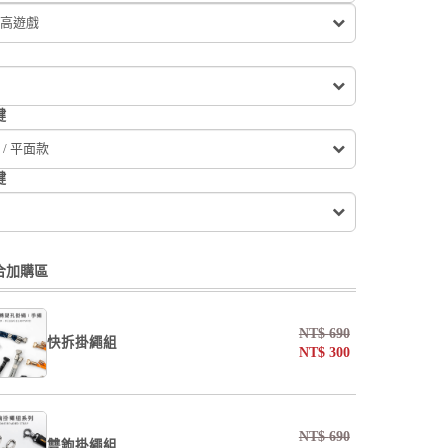
高遊戲
鍵
 / 平面款
鍵
合加購區
NT$
690
快拆掛繩組
NT$
300
undefined / undefined
NT$
690
雙鉤掛繩組