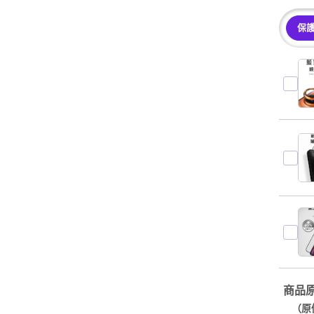
保
商品
（原