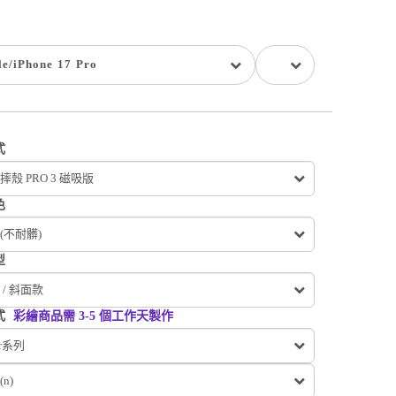
le
/
iPhone 17 Pro
式
殼 PRO 3 磁吸版
色
(不耐髒)
型
 / 斜面款
式
彩繪商品需 3-5 個工作天製作
er系列
n)