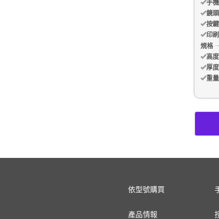
手機
鏡頭
按鍵
印刷
規格
高度
厚度
重量
依型號購買
產品情報