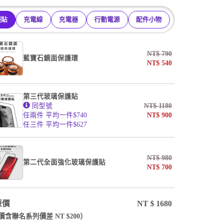
護貼
充電線
充電器
行動電源
配件小物
NT$
790
藍寶石鏡面保護環
NT$
540
第三代玻璃保護貼
同型號
NT$
1180
任兩件 平均一件$740
NT$
900
任三件 平均一件$627
NT$
980
第二代全面強化玻璃保護貼
NT$
700
原價
NT $
1680
價含
聯名系列
價差 NT $
200
）