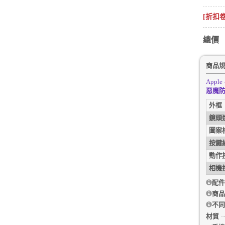
[折扣
總價
商品
Apple 
惡魔防
外框
鏡頭
圖案
按鍵
動作
相機
配件
商品
不同
材質