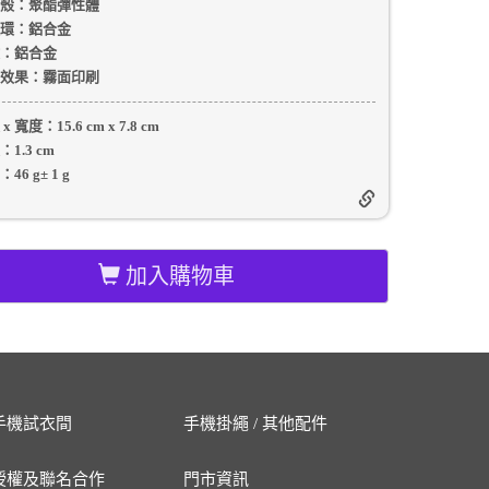
殼
：聚酯彈性體
環：
鋁合金
：
鋁合金
效果：
霧面印刷
 x 寬度：
15.6 cm
x
7.8 cm
：
1.3 cm
：
46 g
±
1
g
加入購物車
手機試衣間
手機掛繩 / 其他配件
授權及聯名合作
門市資訊