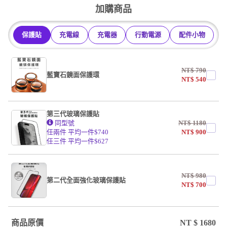
加購商品
保護貼
充電線
充電器
行動電源
配件小物
NT$
790
藍寶石鏡面保護環
NT$
540
第三代玻璃保護貼
同型號
NT$
1180
任兩件 平均一件$740
NT$
900
任三件 平均一件$627
NT$
980
第二代全面強化玻璃保護貼
NT$
700
商品原價
NT $
1680