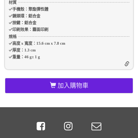
材質
手機殼
：聚酯彈性體
鏡頭環：
鋁合金
按鍵：
鋁合金
印刷效果：
霧面印刷
規格
高度 x 寬度：
15.6 cm
x
7.8 cm
厚度：
1.3 cm
重量：
46 g
±
1
g
加入購物車