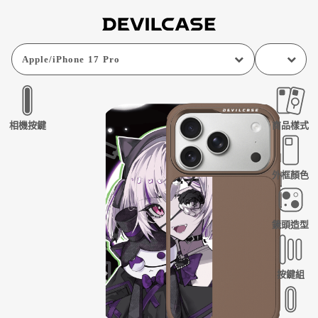
Apple
/
iPhone 17 Pro
相機按鍵
商品樣式
外框顏色
鏡頭造型
按鍵組