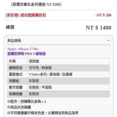
（原價含
聯名系列
價差 NT $
200
）
[折扣卷] 試衣間開幕折扣
-NT $
200
NT $
1480
總價
商品規格
Apple - iPhone 17 Pro
惡魔防摔殼 PRO 3 磁吸版
外框
深焙咖
鏡頭造型
可可色 / 斜面款
圖案樣式
VTuber系列 / 庫洛姆 / 玩偶庫
按鍵組
灰熊棕
動作按鍵
灰熊棕 / 平面款
相機按鍵
灰熊棕
配件：附轉聲孔掛鉤 x 2
商品內含磁鐵
不同螢幕顯示略有色差，以實際收到商品為準