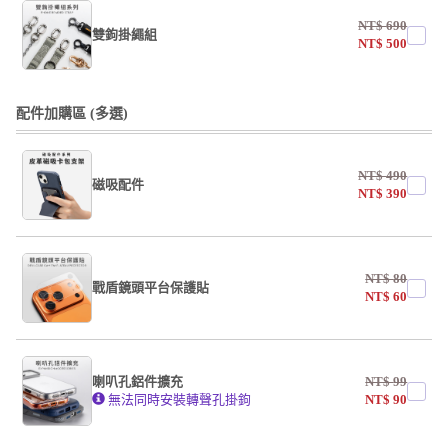
NT$
690
雙鉤掛繩組
NT$
500
undefined / undefined
配件加購區 (多選)
NT$
490
磁吸配件
NT$
390
undefined / undefined
NT$
80
戰盾鏡頭平台保護貼
NT$
60
AF霧面開口版
AF霧面全滿版
喇叭孔鋁件擴充
NT$
99
系列
無法同時安裝轉聲孔掛鉤
NT$
90
undefined / undefined