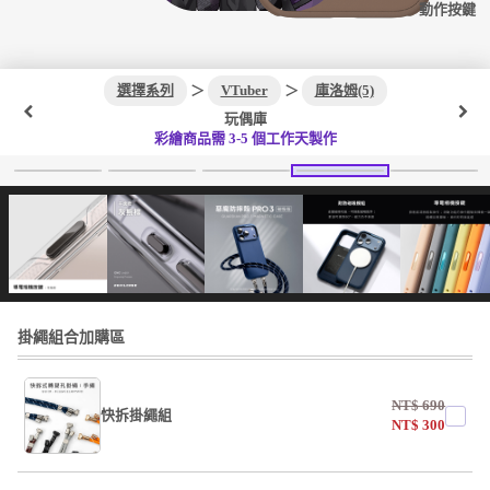
動作按鍵
選擇系列
＞
VTuber
＞
庫洛姆(5)
玩偶庫
彩繪商品需 3-5 個工作天製作
掛繩組合加購區
NT$
690
快拆掛繩組
NT$
300
undefined / undefined