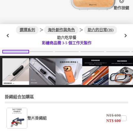
動作按鍵
選擇系列
＞
海外創作與角色
＞
助六的日常(36)
助六吃早餐
彩繪商品需 3-5 個工作天製作
掛繩組合加購區
NT$
690
墊片掛繩組
NT$
600