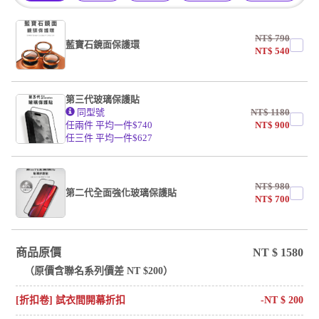
NT$
790
藍寶石鏡面保護環
NT$
540
第三代玻璃保護貼
同型號
NT$
1180
任兩件 平均一件$740
NT$
900
任三件 平均一件$627
NT$
980
第二代全面強化玻璃保護貼
NT$
700
商品原價
NT $
1580
（原價含
聯名系列
價差 NT $
200
）
[折扣卷] 試衣間開幕折扣
-NT $
200