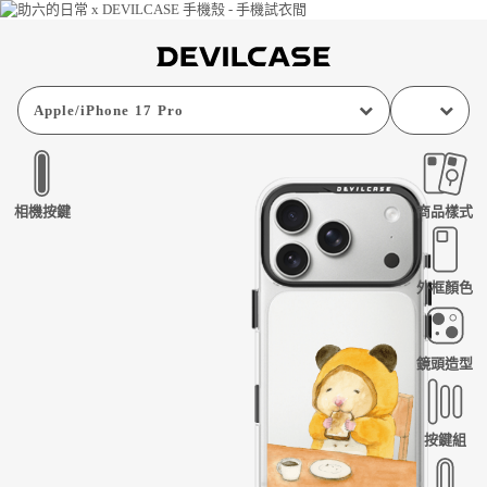
Apple
/
iPhone 17 Pro
相機按鍵
商品樣式
外框顏色
鏡頭造型
按鍵組