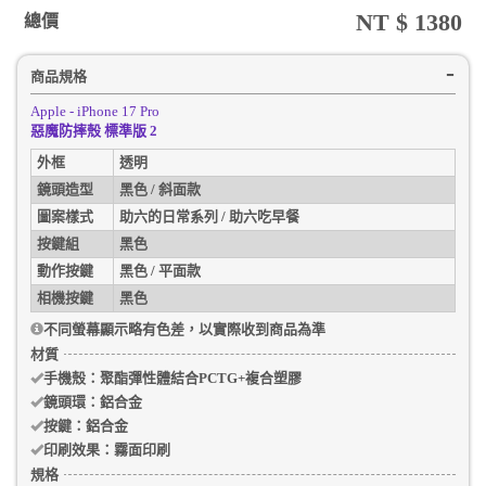
NT $
1380
總價
商品規格
Apple - iPhone 17 Pro
惡魔防摔殼 標準版 2
外框
透明
鏡頭造型
黑色 / 斜面款
圖案樣式
助六的日常系列 / 助六吃早餐
按鍵組
黑色
動作按鍵
黑色 / 平面款
相機按鍵
黑色
不同螢幕顯示略有色差，以實際收到商品為準
材質
手機殼
：聚酯彈性體結合PCTG+複合塑膠
鏡頭環：
鋁合金
按鍵：
鋁合金
印刷效果：
霧面印刷
規格