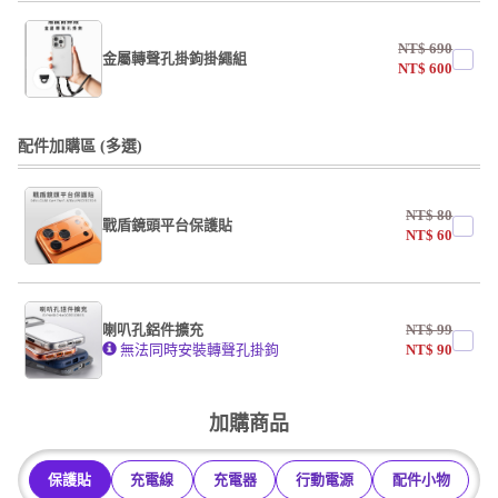
undefined / undefined
NT$
690
掛繩
金屬轉聲孔掛鉤掛繩組
NT$
600
undefined / undefined
undefined / undefined
配件加購區 (多選)
掛繩
NT$
80
戰盾鏡頭平台保護貼
undefined / undefined
NT$
60
AF霧面開口版
AF霧面全滿版
喇叭孔鋁件擴充
NT$
99
系列
無法同時安裝轉聲孔掛鉤
NT$
90
undefined / undefined
加購商品
保護貼
充電線
充電器
行動電源
配件小物