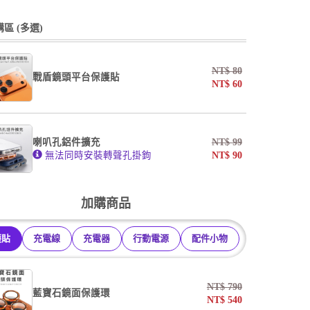
undefined / undefined
undefined / undefined
區 (多選)
掛繩
NT$
80
戰盾鏡頭平台保護貼
NT$
60
undefined / undefined
AF霧面開口版
AF霧面全滿版
喇叭孔鋁件擴充
NT$
99
系列
無法同時安裝轉聲孔掛鉤
NT$
90
undefined / undefined
加購商品
護貼
充電線
充電器
行動電源
配件小物
NT$
790
藍寶石鏡面保護環
NT$
540