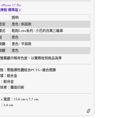
- iPhone 17 Pro
摔殼 標準版 2
透明
造型
黑色 / 斜面款
樣式
勒狗Leko系列 / 小花的百萬三輪車
組
黑色
按鍵
黑色 / 平面款
按鍵
黑色
螢幕顯示略有色差，以實際收到商品為準
殼
：聚酯彈性體結合PCTG+複合塑膠
環：
鋁合金
：
鋁合金
效果：
霧面印刷
 x 寬度：
15.6 cm
x
7.7 cm
：
1.4 cm