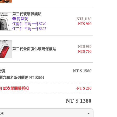
第三代玻璃保護貼
同型號
NT$
1180
任兩件 平均一件$740
NT$
900
任三件 平均一件$627
NT$
980
第二代全面強化玻璃保護貼
NT$
700
原價
NT $
1580
價含
聯名系列
價差 NT $
200
）
卷] 試衣間開幕折扣
-NT $
200
NT $
1380
規格