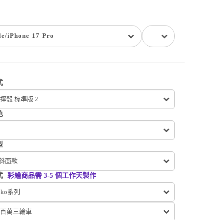
le
/
iPhone 17 Pro
式
摔殼 標準版 2
色
型
 斜面款
式
彩繪商品需 3-5 個工作天製作
eko系列
百萬三輪車