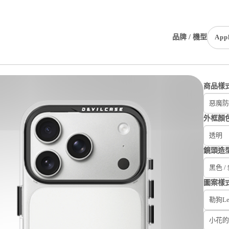
品牌 / 機型
App
商品樣
惡魔防
外框顏
透明
鏡頭造
黑色 /
圖案樣
勒狗L
小花的