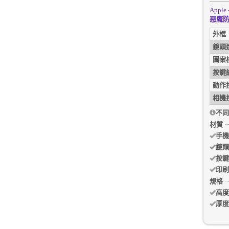
Apple 
惡魔防
外框
鏡頭
圖案
按鍵
動作
相機
不同
材質
手機
鏡頭
按鍵
印刷
規格
高度
厚度