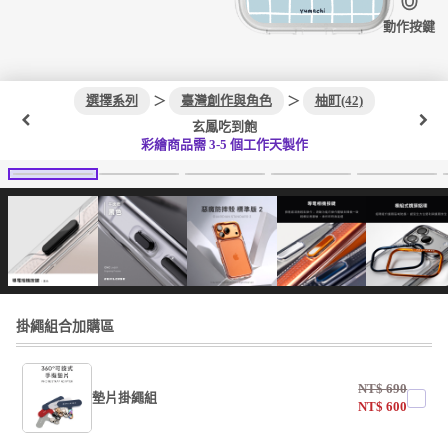
動作按鍵
選擇系列
＞
臺灣創作與角色
＞
柚町(42)
玄鳳吃到飽
彩繪商品需 3-5 個工作天製作
掛繩組合加購區
NT$
690
墊片掛繩組
NT$
600