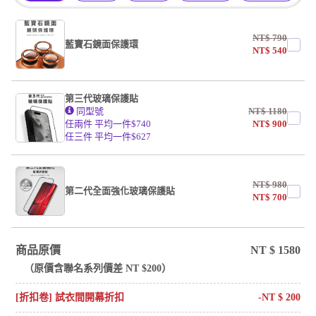
NT$
790
藍寶石鏡面保護環
NT$
540
第三代玻璃保護貼
同型號
NT$
1180
任兩件 平均一件$740
NT$
900
任三件 平均一件$627
NT$
980
第二代全面強化玻璃保護貼
NT$
700
商品原價
NT $
1580
（原價含
聯名系列
價差 NT $
200
）
[折扣卷] 試衣間開幕折扣
-NT $
200