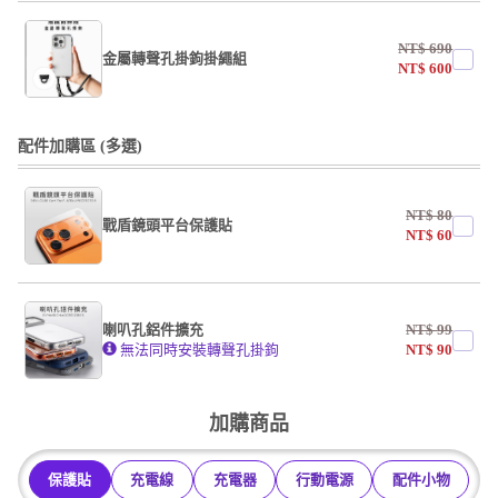
undefined / undefined
NT$
690
掛繩
金屬轉聲孔掛鉤掛繩組
NT$
600
undefined / undefined
undefined / undefined
配件加購區 (多選)
掛繩
NT$
80
戰盾鏡頭平台保護貼
undefined / undefined
NT$
60
AF霧面開口版
AF霧面全滿版
喇叭孔鋁件擴充
NT$
99
系列
無法同時安裝轉聲孔掛鉤
NT$
90
undefined / undefined
加購商品
保護貼
充電線
充電器
行動電源
配件小物