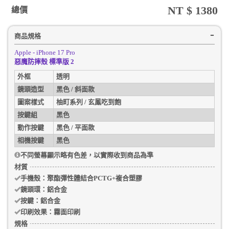
NT $
1380
總價
商品規格
Apple - iPhone 17 Pro
惡魔防摔殼 標準版 2
外框
透明
鏡頭造型
黑色 / 斜面款
圖案樣式
柚町系列 / 玄鳳吃到飽
按鍵組
黑色
動作按鍵
黑色 / 平面款
相機按鍵
黑色
不同螢幕顯示略有色差，以實際收到商品為準
材質
手機殼
：聚酯彈性體結合PCTG+複合塑膠
鏡頭環：
鋁合金
按鍵：
鋁合金
印刷效果：
霧面印刷
規格