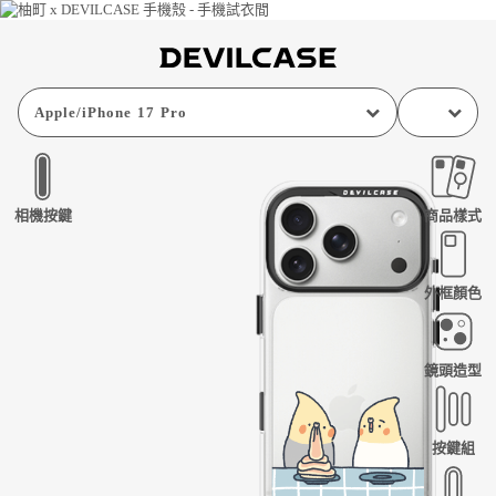
Apple
/
iPhone 17 Pro
相機按鍵
商品樣式
外框顏色
鏡頭造型
按鍵組