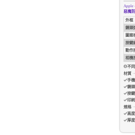
Apple 
惡魔防
外框
鏡頭
圖案
按鍵
動作
相機
不同
材質
手機
鏡頭
按鍵
印刷
規格
高度
厚度