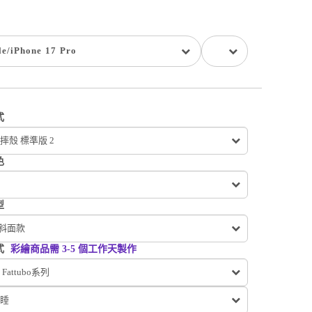
le
/
iPhone 17 Pro
式
摔殼 標準版 2
色
型
 斜面款
式
彩繪商品需 3-5 個工作天製作
Fattubo系列
睡