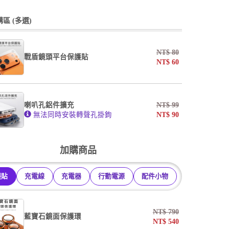
undefined / undefined
undefined / undefined
區 (多選)
掛繩
NT$
80
戰盾鏡頭平台保護貼
NT$
60
undefined / undefined
AF霧面開口版
AF霧面全滿版
喇叭孔鋁件擴充
NT$
99
系列
無法同時安裝轉聲孔掛鉤
NT$
90
undefined / undefined
加購商品
護貼
充電線
充電器
行動電源
配件小物
NT$
790
藍寶石鏡面保護環
NT$
540