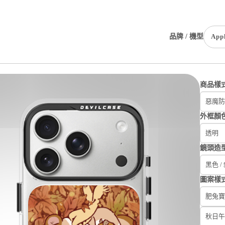
品牌 / 機型
App
商品樣
惡魔防
外框顏
透明
鏡頭造
黑色 /
圖案樣
肥兔寶 
秋日午