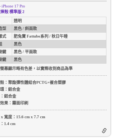
- iPhone 17 Pro
摔殼 標準版 2
透明
造型
黑色 / 斜面款
樣式
肥兔寶 Fattubo系列 / 秋日午睡
組
黑色
按鍵
黑色 / 平面款
按鍵
黑色
螢幕顯示略有色差，以實際收到商品為準
殼
：聚酯彈性體結合PCTG+複合塑膠
環：
鋁合金
：
鋁合金
效果：
霧面印刷
 x 寬度：
15.6 cm
x
7.7 cm
：
1.4 cm