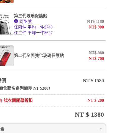
第三代玻璃保護貼
同型號
NT$
1180
任兩件 平均一件$740
NT$
900
任三件 平均一件$627
NT$
980
第二代全面強化玻璃保護貼
NT$
700
原價
NT $
1580
價含
聯名系列
價差 NT $
200
）
卷] 試衣間開幕折扣
-NT $
200
NT $
1380
規格