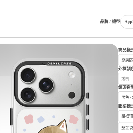
品牌 / 機型
App
商品樣
惡魔防
外框顏
透明
鏡頭造
黑色 /
圖案樣
貓福珊
茄芷袋