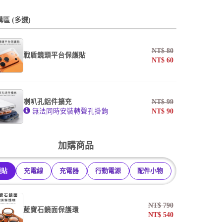
undefined / undefined
undefined / undefined
區 (多選)
掛繩
NT$
80
戰盾鏡頭平台保護貼
NT$
60
undefined / undefined
AF霧面開口版
AF霧面全滿版
喇叭孔鋁件擴充
NT$
99
系列
無法同時安裝轉聲孔掛鉤
NT$
90
undefined / undefined
加購商品
護貼
充電線
充電器
行動電源
配件小物
NT$
790
藍寶石鏡面保護環
NT$
540