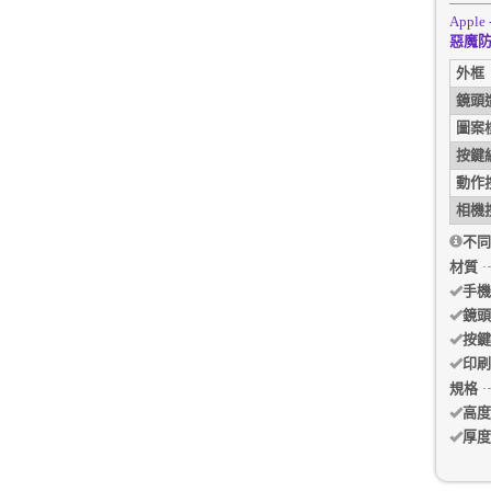
Apple 
惡魔防
外框
鏡頭
圖案
按鍵
動作
相機
不同
材質
手機
鏡頭
按鍵
印刷
規格
高度
厚度