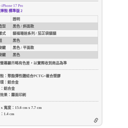
- iPhone 17 Pro
摔殼 標準版 2
透明
造型
黑色 / 斜面款
樣式
貓福珊迪系列 / 茄芷袋貓貓
組
黑色
按鍵
黑色 / 平面款
按鍵
黑色
螢幕顯示略有色差，以實際收到商品為準
殼
：聚酯彈性體結合PCTG+複合塑膠
環：
鋁合金
：
鋁合金
效果：
霧面印刷
 x 寬度：
15.6 cm
x
7.7 cm
：
1.4 cm