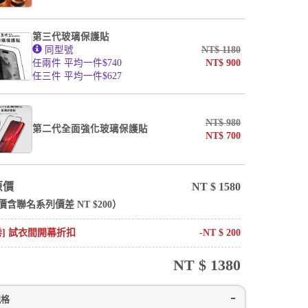
第三代玻璃保護貼
同型號
NT$
1180
任兩件 平均一件$740
NT$
900
任三件 平均一件$627
NT$
980
第二代全面強化玻璃保護貼
NT$
700
原價
NT $
1580
價含
聯名系列
價差 NT $
200
）
卷] 試衣間開幕折扣
-NT $
200
NT $
1380
規格