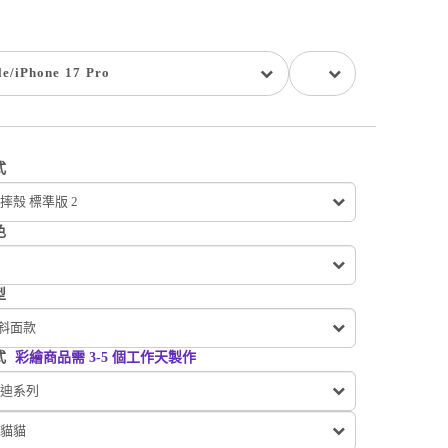
le
/
iPhone 17 Pro
式
摔殼 標準版 2
色
型
 斜面款
式
彩繪商品需 3-5 個工作天製作
迪系列
貓貓