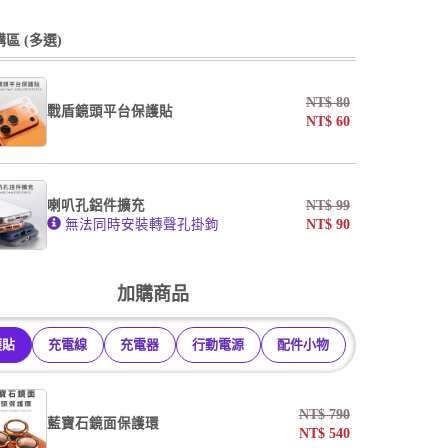
undefined / undefined
undefined / undefined
區 (多選)
掛繩
NT$
80
戰盾鏡頭平台保護貼
NT$
60
undefined / undefined
AF霧面開口版
AF霧面全滿版
喇叭孔鋁件擴充
NT$
99
系列
無法同時安裝轉聲孔掛鉤
NT$
90
undefined / undefined
加購商品
護貼
充電線
充電器
行動電源
配件小物
NT$
790
藍寶石鏡面保護環
NT$
540