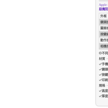
Apple 
惡魔防
外框
鏡頭
圖案
按鍵
動作
相機
不同
材質
手機
鏡頭
按鍵
印刷
規格
高度
厚度