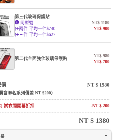
第三代玻璃保護貼
同型號
NT$
1180
任兩件 平均一件$740
NT$
900
任三件 平均一件$627
NT$
980
第二代全面強化玻璃保護貼
NT$
700
原價
NT $
1580
價含
聯名系列
價差 NT $
200
）
卷] 試衣間開幕折扣
-NT $
200
NT $
1380
規格