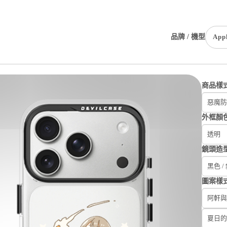
品牌 / 機型
App
商品樣
惡魔防
外框顏
透明
鏡頭造
黑色 /
圖案樣
阿軒與
夏日的