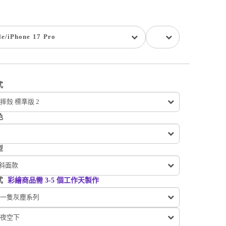
le
/
iPhone 17 Pro
式
摔殼 標準版 2
色
型
 斜面款
式
彩繪商品需 3-5 個工作天製作
一隻灰塵系列
夜空下