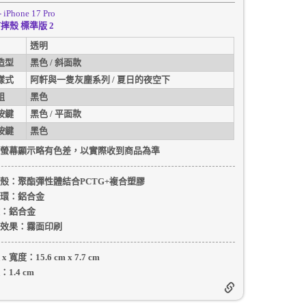
- iPhone 17 Pro
摔殼 標準版 2
透明
造型
黑色 / 斜面款
樣式
阿軒與一隻灰塵系列 / 夏日的夜空下
組
黑色
按鍵
黑色 / 平面款
按鍵
黑色
螢幕顯示略有色差，以實際收到商品為準
殼
：聚酯彈性體結合PCTG+複合塑膠
環：
鋁合金
：
鋁合金
效果：
霧面印刷
 x 寬度：
15.6 cm
x
7.7 cm
：
1.4 cm