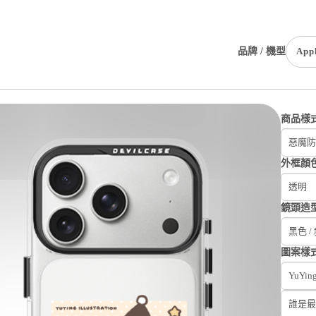
品牌 / 機型
App
商品樣
惡魔防
外框顏
透明
鏡頭造
黑色 /
圖案樣
YuYi
誰是最