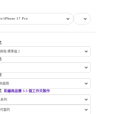
le
/
iPhone 17 Pro
式
摔殼 標準版 2
色
型
 斜面款
式
彩繪商品需 3-5 個工作天製作
ng系列
可愛的