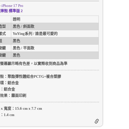
- iPhone 17 Pro
摔殼 標準版 2
透明
造型
黑色 / 斜面款
樣式
YuYing系列 / 誰是最可愛的
組
黑色
按鍵
黑色 / 平面款
按鍵
黑色
螢幕顯示略有色差，以實際收到商品為準
殼
：聚酯彈性體結合PCTG+複合塑膠
環：
鋁合金
：
鋁合金
效果：
霧面印刷
 x 寬度：
15.6 cm
x
7.7 cm
：
1.4 cm