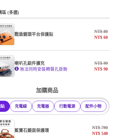
undefined / undefined
undefined / undefined
區 (多選)
掛繩
NT$
80
戰盾鏡頭平台保護貼
NT$
60
undefined / undefined
AF霧面開口版
AF霧面全滿版
喇叭孔鋁件擴充
NT$
99
系列
無法同時安裝轉聲孔掛鉤
NT$
90
undefined / undefined
加購商品
護貼
充電線
充電器
行動電源
配件小物
NT$
790
藍寶石鏡面保護環
NT$
540