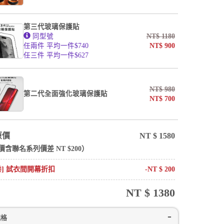
第三代玻璃保護貼
同型號
NT$
1180
任兩件 平均一件$740
NT$
900
任三件 平均一件$627
NT$
980
第二代全面強化玻璃保護貼
NT$
700
原價
NT $
1580
價含
聯名系列
價差 NT $
200
）
卷] 試衣間開幕折扣
-NT $
200
NT $
1380
規格