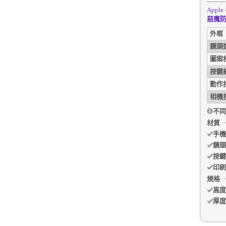
Apple 
惡魔防
外框
鏡頭
圖案
按鍵
動作
相機
不同
材質
手機
鏡頭
按鍵
印刷
規格
高度
厚度