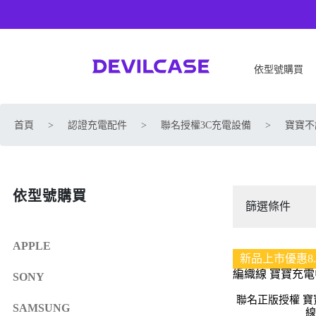
依型號購買
APPLE
SONY
首頁
>
認證充電配件
>
聯名授權3C充電設備
>
寶寶不
iPhone 17
SONY Xperia 1 VIII
iPhone Air
SONY Xperia 10 VII
iPhone 17 Pro
SONY Xperia 1 VII
依型號購買
iPhone 17 Pro Max
SONY Xperia 1 VI
篩選條件
iPhone 17e
SONY Xperia 10 VI
iPhone 16
SONY Xperia 5 V
APPLE
新品上市優惠8.
iPhone 16 Plus
SONY Xperia 1 V
SONY
iPhone 16 Pro
SONY Xperia 10 V
聯名正版授權 寶寶
iPhone 16 Pro Max
SONY Xperia 5 IV
SAMSUNG
線