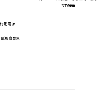
D/6D Ultimate
OPPO Reno13 Pro 5G
NT$990
OPPO Reno13 5G
OPPO Reno12 5G
OPPO Reno10 5G
OPPO Reno8 Pro 5G
電源 寶寶幫
OPPO Reno8 5G