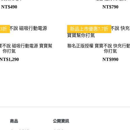
Samsung Galaxy S25 Ultra 5G
Google Pixel 8 Pro
Pro/6
NT$490
NT$790
Samsung Galaxy S25 Plus 5G
Google Pixel 7a
Samsung Galaxy S25 5G
Google Pixel 7 Pro
3折
新品上市優惠7.7折
Samsung Galaxy S24 FE 5G
Google Pixel 7
Samsung Galaxy A55 5G
寶不說 磁吸行動電源 寶寶幫
聯名正版授權 寶寶不說 快充行動
Samsung Galaxy A35 5G
你打氣
你打氣
Samsung Galaxy S24 Ultra 5G
NT$1,290
NT$990
Samsung Galaxy S24 Plus 5G
Samsung Galaxy S24 5G
Samsung Galaxy A25 5G
Samsung Galaxy A15 5G
Samsung Galaxy A54 5G
Samsung Galaxy A34 5G
Samsung Galaxy S23 Ultra 5G
商品
公開資訊
Samsung Galaxy S23 Plus 5G