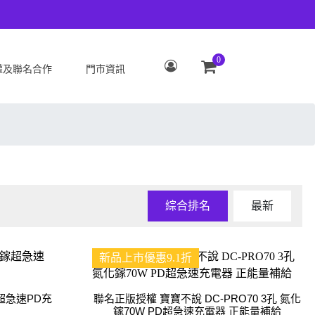
0
權及聯名合作
門市資訊
S
OPPO
Zenfone 12 Ultra
OPPO Reno15 Pro Max 5G
 ROG Phone 9/9 Pro
OPPO Reno15 Pro 5G
Zenfone 11 Ultra
OPPO Reno15 F 5G
 ROG Phone 8/8 Pro
OPPO Reno15 5G
綜合排名
最新
 Zenfone 10
OPPO Find X9
 ROG Phone 7/7
OPPO Find X9 Pro
新品上市優惠9.1折
ate
OPPO Reno14 Pro 5G
 Zenfone 9
OPPO Reno14 F 5G
超急速PD充
聯名正版授權 寶寶不說 DC-PRO70 3孔 氮化
 ROG Phone 6/6
OPPO Reno14 5G
鎵70W PD超急速充電器 正能量補給