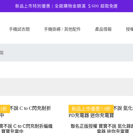
新品上市特別優惠 | 全館購物金額滿 ＄600 超取免運
手機試衣間
手機掛繩 / 其他配件
產品情報
授
SAMSUNG
Google
ASU
說
Samsung Galaxy A57 5G
Google Pixel 10a
ASUS 
Samsung Galaxy A37 5G
Google Pixel 10 Pro XL
ASUS
Samsung Galaxy S26 Ultra 5G
Google Pixel 10 Pro
ASUS 
Samsung Galaxy S26 Plus 5G
Google Pixel 10
ASUS
Samsung Galaxy S26 5G
Google Pixel 9a
ASUS
Samsung Galaxy S25 FE
Google Pixel 9 Pro XL
ASUS
3折
新品上市優惠7.9折
Samsung Galaxy A56 5G
Google Pixel 9 Pro
Ultim
Samsung Galaxy A36 5G
Google Pixel 9
ASUS
不說 C to C閃充耐折編織
聯名正版授權 寶寶不說 氮化鎵
Samsung Galaxy S25 Edge
Google Pixel 8a
ASUS
 寶寶充電中
電器 迷你充電寶