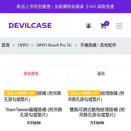
新品上市特別優惠 | 全館購物金額滿 ＄600 超取免運
0
首頁
>
OPPO
>
OPPO Reno8 Pro 5G
>
手機掛繩 / 其他配件
綜合排名
最新
新品上市優惠8.1折
新品上市優惠8.1折
TeamTaiwan編織掛繩 (附吊飾
雙鉤可調式動物紋理掛繩 (附
孔掛勾或墊片)
吊飾孔掛勾或墊片)
NT$690
NT$690