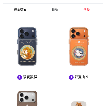
綜合排名
最新
價格
↑
慕夏狐狸
慕夏山雀