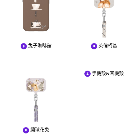
兔子咖啡館
英倫柯基
手機殼&耳機殼
繡球花兔