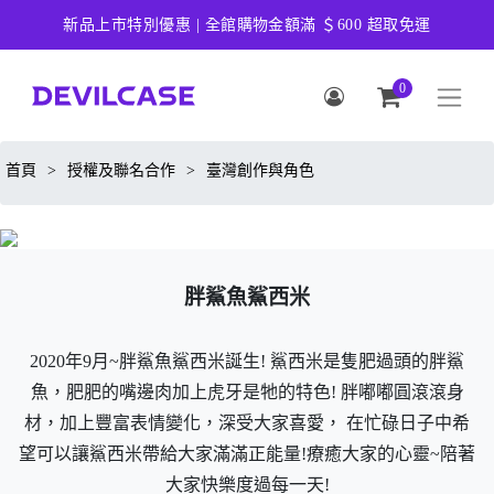
新品上市特別優惠 | 全館購物金額滿 ＄600 超取免運
0
首頁
>
授權及聯名合作
>
臺灣創作與角色
胖鯊魚鯊西米
2020年9月~胖鯊魚鯊西米誕生! 鯊西米是隻肥過頭的胖鯊
魚，肥肥的嘴邊肉加上虎牙是牠的特色! 胖嘟嘟圓滾滾身
材，加上豐富表情變化，深受大家喜愛， 在忙碌日子中希
望可以讓鯊西米帶給大家滿滿正能量!療癒大家的心靈~陪著
大家快樂度過每一天!