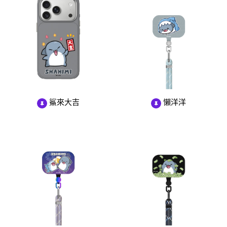
鯊來大吉
懶洋洋