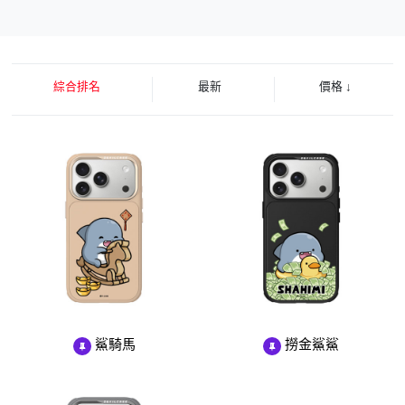
綜合排名
最新
價格
↓
鯊騎馬
撈金鯊鯊