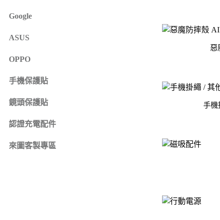
iPhone 16e
SONY Xperia 1 IV
Google
iPhone 15
SONY Xperia 10 IV
iPhone 15 Plus
SONY Xperia 5 III
ASUS
鏡頭保護貼
來圖客製專區
惡
iPhone 15 Pro
SONY Xperia 10 III
iPhone系列
OPPO
iPhone 15 Pro Max
SONY系列
iPhone 14
手機保護貼
Samsung系列
iPhone 14 Plus
鏡頭保護貼
手機
iPhone 14 Pro
認證充電配件
iPhone 14 Pro Max
iPhone 13
來圖客製專區
iPhone 13 Pro
iPhone 13 Pro Max
iPhone 13 mini
iPhone 12
iPhone 12 Pro