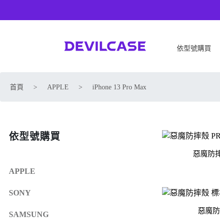
依型號購買
APPLE
SONY
首頁
>
APPLE
>
iPhone 13 Pro Max
iPhone 17
SONY Xperia 1 VIII
iPhone Air
SONY Xperia 10 VII
iPhone 17 Pro
SONY Xperia 1 VII
依型號購買
iPhone 17 Pro Max
SONY Xperia 1 VI
iPhone 17e
SONY Xperia 10 VI
惡魔防摔
iPhone 16
SONY Xperia 5 V
APPLE
iPhone 16 Plus
SONY Xperia 1 V
SONY
iPhone 16 Pro
SONY Xperia 10 V
惡魔防
iPhone 16 Pro Max
SONY Xperia 5 IV
SAMSUNG