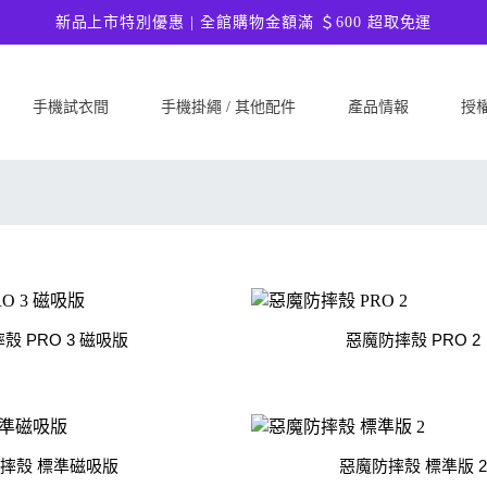
新品上市特別優惠 | 全館購物金額滿 ＄600 超取免運
手機試衣間
手機掛繩 / 其他配件
產品情報
授
SAMSUNG
Google
ASU
Samsung Galaxy A57 5G
Google Pixel 10a
ASUS 
Samsung Galaxy A37 5G
Google Pixel 10 Pro XL
ASUS
Samsung Galaxy S26 Ultra 5G
Google Pixel 10 Pro
ASUS 
Samsung Galaxy S26 Plus 5G
Google Pixel 10
ASUS
Samsung Galaxy S26 5G
Google Pixel 9a
ASUS
殼 PRO 3 磁吸版
惡魔防摔殼 PRO 2
Samsung Galaxy S25 FE
Google Pixel 9 Pro XL
ASUS
Samsung Galaxy A56 5G
Google Pixel 9 Pro
Ultim
Samsung Galaxy A36 5G
Google Pixel 9
ASUS
摔殼 標準磁吸版
惡魔防摔殼 標準版 
Samsung Galaxy S25 Edge
Google Pixel 8a
ASUS