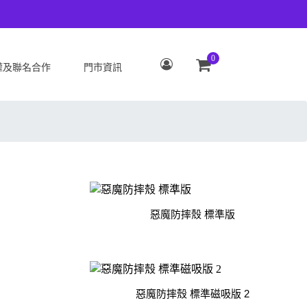
0
權及聯名合作
門市資訊
S
OPPO
Zenfone 12 Ultra
OPPO Reno15 Pro Max 5G
 ROG Phone 9/9 Pro
OPPO Reno15 Pro 5G
Zenfone 11 Ultra
OPPO Reno15 F 5G
 ROG Phone 8/8 Pro
OPPO Reno15 5G
 Zenfone 10
OPPO Find X9
惡魔防摔殼 標準版
 ROG Phone 7/7
OPPO Find X9 Pro
ate
OPPO Reno14 Pro 5G
 Zenfone 9
OPPO Reno14 F 5G
2
惡魔防摔殼 標準磁吸版 2
 ROG Phone 6/6
OPPO Reno14 5G