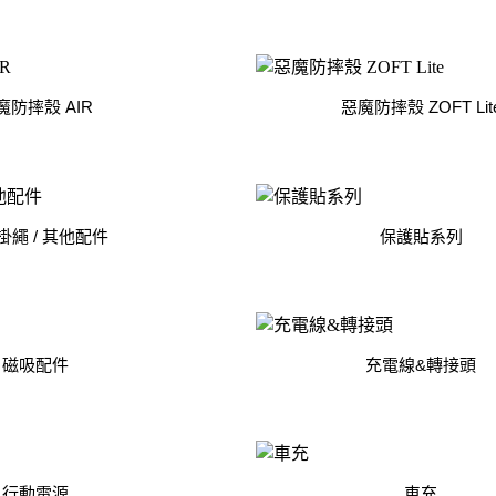
Samsung Galaxy S25 Ultra 5G
Google Pixel 8 Pro
Pro/6
Samsung Galaxy S25 Plus 5G
Google Pixel 7a
Samsung Galaxy S25 5G
Google Pixel 7 Pro
魔防摔殼 AIR
惡魔防摔殼 ZOFT Lit
Samsung Galaxy S24 FE 5G
Google Pixel 7
Samsung Galaxy A55 5G
Samsung Galaxy A35 5G
Samsung Galaxy S24 Ultra 5G
掛繩 / 其他配件
保護貼系列
Samsung Galaxy S24 Plus 5G
Samsung Galaxy S24 5G
Samsung Galaxy A25 5G
Samsung Galaxy A15 5G
磁吸配件
充電線&轉接頭
Samsung Galaxy A54 5G
Samsung Galaxy A34 5G
Samsung Galaxy S23 Ultra 5G
Samsung Galaxy S23 Plus 5G
行動電源
車充