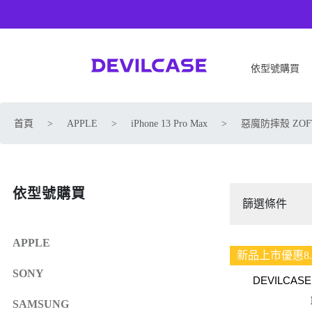
依型號購買
APPLE
SONY
首頁
>
APPLE
>
iPhone 13 Pro Max
>
惡魔防摔殼 ZOFT 
iPhone 17
SONY Xperia 1 VIII
iPhone Air
SONY Xperia 10 VII
iPhone 17 Pro
SONY Xperia 1 VII
依型號購買
iPhone 17 Pro Max
SONY Xperia 1 VI
篩選條件
iPhone 17e
SONY Xperia 10 VI
iPhone 16
SONY Xperia 5 V
APPLE
新品上市優惠8.
iPhone 16 Plus
SONY Xperia 1 V
SONY
iPhone 16 Pro
SONY Xperia 10 V
DEVILCASE
iPhone 16 Pro Max
SONY Xperia 5 IV
SAMSUNG