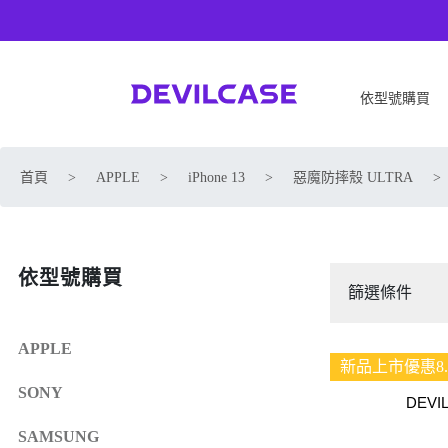
依型號購買
APPLE
SONY
首頁
>
APPLE
>
iPhone 13
>
惡魔防摔殼 ULTRA
>
iPhone 17
SONY Xperia 1 VIII
iPhone Air
SONY Xperia 10 VII
iPhone 17 Pro
SONY Xperia 1 VII
依型號購買
iPhone 17 Pro Max
SONY Xperia 1 VI
篩選條件
iPhone 17e
SONY Xperia 10 VI
iPhone 16
SONY Xperia 5 V
APPLE
新品上市優惠8.
iPhone 16 Plus
SONY Xperia 1 V
SONY
iPhone 16 Pro
SONY Xperia 10 V
DEVI
iPhone 16 Pro Max
SONY Xperia 5 IV
SAMSUNG