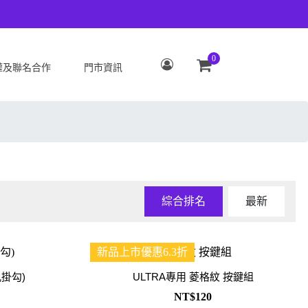
0
權及聯名合作
門市資訊
S
OPPO
Zenfone 12 Ultra
OPPO Reno15 Pro Max 5G
 ROG Phone 9/9 Pro
OPPO Reno15 Pro 5G
Zenfone 11 Ultra
OPPO Reno15 F 5G
 ROG Phone 8/8 Pro
OPPO Reno15 5G
綜合排名
最新
 Zenfone 10
OPPO Find X9
 ROG Phone 7/7
OPPO Find X9 Pro
新品上市優惠6.3折
ate
OPPO Reno14 Pro 5G
 Zenfone 9
OPPO Reno14 F 5G
掛勾)
ULTRA專用 菱格紋 按鍵組
 ROG Phone 6/6
OPPO Reno14 5G
NT$120