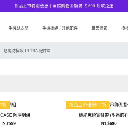
新品上市特別優惠 | 全館購物金額滿 ＄600 超取免運
手機試衣間
手機掛繩 / 其他配件
產品情報
授
SAMSUNG
Google
ASU
惡魔防摔殼 ULTRA 配件區
Samsung Galaxy A57 5G
Google Pixel 10a
ASUS 
Samsung Galaxy A37 5G
Google Pixel 10 Pro XL
ASUS
Samsung Galaxy S26 Ultra 5G
Google Pixel 10 Pro
ASUS 
Samsung Galaxy S26 Plus 5G
Google Pixel 10
ASUS
Samsung Galaxy S26 5G
Google Pixel 9a
ASUS
Samsung Galaxy S25 FE
Google Pixel 9 Pro XL
ASUS
3折
新品上市優惠8.1折
Samsung Galaxy A56 5G
Google Pixel 9 Pro
Ultim
Samsung Galaxy A36 5G
Google Pixel 9
ASUS
LCASE 防塵網組
機能戰術寬背帶 (附吊飾孔
Samsung Galaxy S25 Edge
Google Pixel 8a
ASUS
NT$99
NT$690