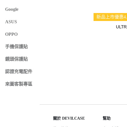
iPhone 16e
SONY Xperia 1 IV
Google
iPhone 15
SONY Xperia 10 IV
新品上市優惠4.
iPhone 15 Plus
SONY Xperia 5 III
ASUS
鏡頭保護貼
來圖客製專區
ULT
iPhone 15 Pro
SONY Xperia 10 III
iPhone系列
OPPO
iPhone 15 Pro Max
SONY系列
iPhone 14
手機保護貼
Samsung系列
iPhone 14 Plus
鏡頭保護貼
iPhone 14 Pro
認證充電配件
iPhone 14 Pro Max
iPhone 13
來圖客製專區
iPhone 13 Pro
iPhone 13 Pro Max
iPhone 13 mini
iPhone 12
關於 DEVILCASE
幫助
iPhone 12 Pro