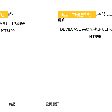
Samsung Galaxy S25 Ultra 5G
Google Pixel 8 Pro
Pro/6
Samsung Galaxy S25 Plus 5G
Google Pixel 7a
9折
新品上市優惠7.5折
Samsung Galaxy S25 5G
Google Pixel 7 Pro
RA專用 手持織帶
Samsung Galaxy S24 FE 5G
Google Pixel 7
DEVILCASE 惡魔防摔殼 ULT
NT$190
Samsung Galaxy A55 5G
NT$90
Samsung Galaxy A35 5G
Samsung Galaxy S24 Ultra 5G
Samsung Galaxy S24 Plus 5G
Samsung Galaxy S24 5G
Samsung Galaxy A25 5G
Samsung Galaxy A15 5G
Samsung Galaxy A54 5G
Samsung Galaxy A34 5G
Samsung Galaxy S23 Ultra 5G
商品
公開資訊
Samsung Galaxy S23 Plus 5G