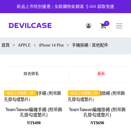
新品上市特別優惠 | 全館購物金額滿 ＄600 超取免運
0
首頁
>
APPLE
>
iPhone 14 Plus
>
手機掛繩 / 其他配件
綜合排名
最新
新品上市優惠7.5折
新品上市優惠8.1折
TeamTaiwan編織手繩 (附吊飾
TeamTaiwan編織掛繩 (附吊飾
孔掛勾或墊片)
孔掛勾或墊片)
NT$490
NT$690