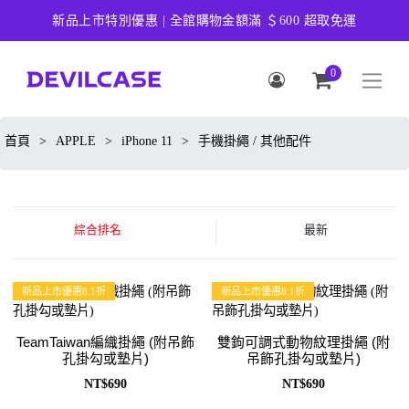
新品上市特別優惠 | 全館購物金額滿 ＄600 超取免運
0
首頁
>
APPLE
>
iPhone 11
>
手機掛繩 / 其他配件
綜合排名
最新
新品上市優惠8.1折
新品上市優惠8.1折
TeamTaiwan編織掛繩 (附吊飾
雙鉤可調式動物紋理掛繩 (附
孔掛勾或墊片)
吊飾孔掛勾或墊片)
NT$690
NT$690