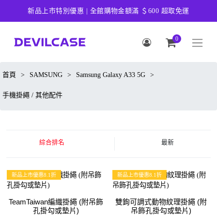
新品上市特別優惠 | 全館購物金額滿 ＄600 超取免運
0
首頁
>
SAMSUNG
>
Samsung Galaxy A33 5G
>
手機掛繩 / 其他配件
綜合排名
最新
新品上市優惠8.1折
新品上市優惠8.1折
TeamTaiwan編織掛繩 (附吊飾
雙鉤可調式動物紋理掛繩 (附
孔掛勾或墊片)
吊飾孔掛勾或墊片)