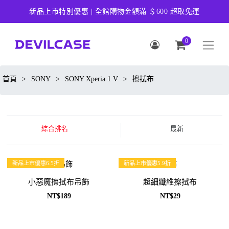
新品上市特別優惠 | 全館購物金額滿 ＄600 超取免運
0
首頁
>
SONY
>
SONY Xperia 1 V
>
擦拭布
綜合排名
最新
新品上市優惠6.5折
新品上市優惠5.9折
小惡魔擦拭布吊飾
超細纖維擦拭布
NT$189
NT$29