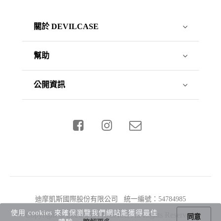
關於 DEVILCASE
幫助
公開資訊
迪摩凱斯國際股份有限公司 統一編號：54784985
使用 cookies 來確保瀏覽我們網站能獲得最佳
Copyright © 2026 DEVILCASE All Rights Reserved.
同意