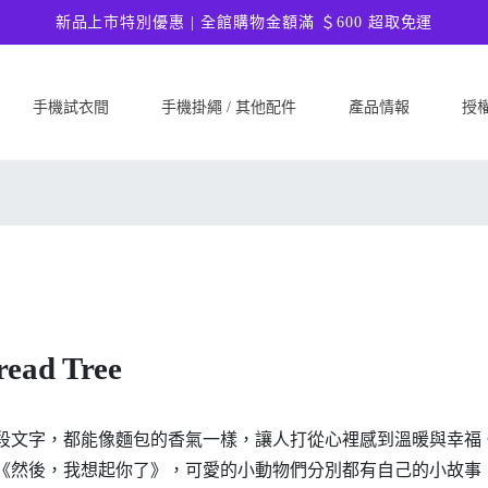
新品上市特別優惠 | 全館購物金額滿 ＄600 超取免運
手機試衣間
手機掛繩 / 其他配件
產品情報
授
SAMSUNG
Google
ASU
Samsung Galaxy A57 5G
Google Pixel 10a
ASUS 
Samsung Galaxy A37 5G
Google Pixel 10 Pro XL
ASUS
Samsung Galaxy S26 Ultra 5G
Google Pixel 10 Pro
ASUS 
Samsung Galaxy S26 Plus 5G
Google Pixel 10
ASUS
Samsung Galaxy S26 5G
Google Pixel 9a
ASUS
ad Tree
Samsung Galaxy S25 FE
Google Pixel 9 Pro XL
ASUS
Samsung Galaxy A56 5G
Google Pixel 9 Pro
Ultim
Samsung Galaxy A36 5G
Google Pixel 9
ASUS
段文字，都能像麵包的香氣一樣，讓人打從心裡感到溫暖與幸福。
Samsung Galaxy S25 Edge
Google Pixel 8a
ASUS
《然後，我想起你了》，可愛的小動物們分別都有自己的小故事