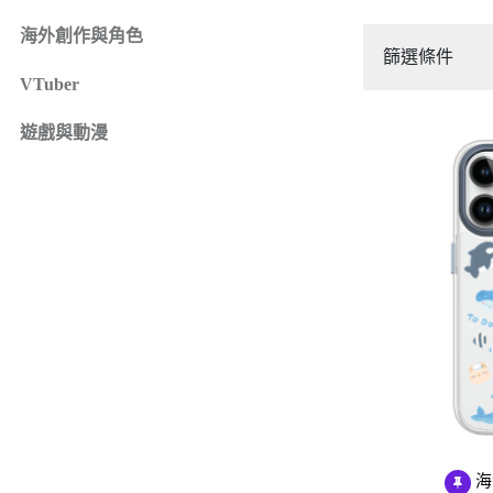
iPhone 16e
SONY Xperia 1 IV
海外創作與角色
iPhone 15
SONY Xperia 10 IV
篩選條件
iPhone 15 Plus
SONY Xperia 5 III
VTuber
鏡頭保護貼
來圖客製專區
iPhone 15 Pro
SONY Xperia 10 III
iPhone系列
遊戲與動漫
iPhone 15 Pro Max
SONY系列
iPhone 14
Samsung系列
iPhone 14 Plus
iPhone 14 Pro
iPhone 14 Pro Max
iPhone 13
iPhone 13 Pro
iPhone 13 Pro Max
iPhone 13 mini
iPhone 12
iPhone 12 Pro
海