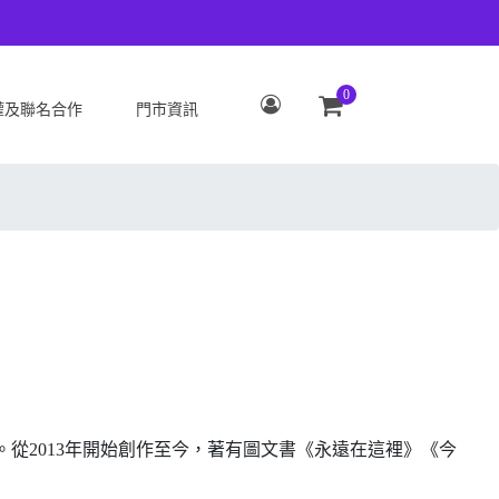
0
權及聯名合作
門市資訊
S
OPPO
Zenfone 12 Ultra
OPPO Reno15 Pro Max 5G
 ROG Phone 9/9 Pro
OPPO Reno15 Pro 5G
Zenfone 11 Ultra
OPPO Reno15 F 5G
 ROG Phone 8/8 Pro
OPPO Reno15 5G
 Zenfone 10
OPPO Find X9
 ROG Phone 7/7
OPPO Find X9 Pro
ate
OPPO Reno14 Pro 5G
 Zenfone 9
OPPO Reno14 F 5G
從2013年開始創作至今，著有圖文書《永遠在這裡》《今
 ROG Phone 6/6
OPPO Reno14 5G