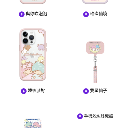
與你吹泡泡
璀璨仙境
睡衣派對
雙星仙子
手機殼&耳機殼