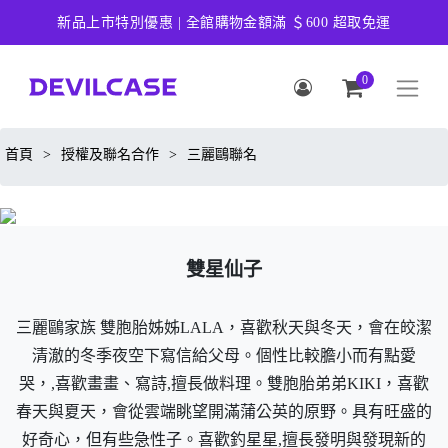
新品上市特別優惠 | 全館購物金額滿 ＄600 超取免運
0
首頁
>
授權及聯名合作
>
三麗鷗聯名
雙星仙子
三麗鷗家族 雙胞胎姊姊LALA，喜歡秋天與冬天，會在皎潔
清澈的冬季夜空下寫信給父母。個性比較膽小而有點愛
哭，,喜歡畫畫、寫詩,擅長做料理。雙胞胎弟弟KIKI，喜歡
春天與夏天，會從雲端眺望開滿蒲公英的原野。具有旺盛的
好奇心，但有些急性子。喜歡釣星星,擅長發明與發現新的