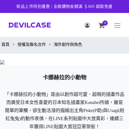
新品上市特別優惠 | 全館購物金額滿 ＄600 超取免運
0
首頁
>
授權及聯名合作
>
海外創作與角色
卡娜赫拉的小動物
「卡娜赫拉的小動物」是由以創作超可愛、超萌的插畫作品
而廣受日本女性喜愛的日本知名插畫家Kanahei所繪，雖是
簡單的筆觸，卻生動活潑的描繪出主角Piske(P助)與Usagi(粉
紅兔兔)的動作表情，在LINE系列貼圖中大放異彩，連續三
年獲得LINE貼圖大賞冠亞軍榮銜！