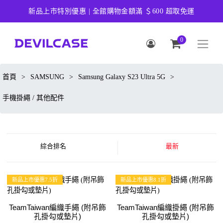
新品上市特別優惠 | 全館購物金額滿 ＄600 超取免運
0
首頁
>
SAMSUNG
>
Samsung Galaxy S23 Ultra 5G
>
手機掛繩 / 其他配件
綜合排名
最新
新品上市優惠7.5折
新品上市優惠8.1折
TeamTaiwan編織手繩 (附吊飾
TeamTaiwan編織掛繩 (附吊飾
孔掛勾或墊片)
孔掛勾或墊片)