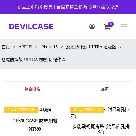
新品上市特別優惠 | 全館購物金額滿 ＄600 超取免運
0
首頁
>
APPLE
>
iPhone 15
>
惡魔防摔殼 ULTRA 磁吸版
>
惡魔防摔殼 ULTRA 磁吸版 配件區
綜合排名
最新
新品上市優惠8.3折
新品上市優惠8.1折
DEVILCASE 防塵網組
機能戰術寬背帶 (附吊飾孔掛
NT$99
勾)