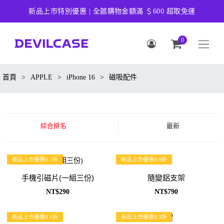
新品上市特別優惠 | 全館購物金額滿 ＄600 超取免運
0
首頁
>
APPLE
>
iPhone 16
>
磁吸配件
綜合排名
最新
新品上市優惠8.3折
新品上市優惠8.9折
手機引磁片(一組三份)
隨變鋁支架
NT$290
NT$790
新品上市優惠8.6折
新品上市優惠8.3折