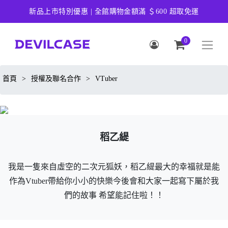
新品上市特別優惠 | 全館購物金額滿 ＄600 超取免運
0
首頁
>
授權及聯名合作
>
VTuber
稻乙緹
我是一隻來自虛空的二次元狐妖，稻乙緹最大的幸福就是能
作為Vtuber帶給你小小的快樂今後會和大家一起寫下屬於我
們的故事 希望能記住啦！！