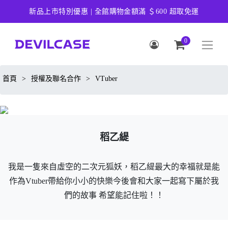
新品上市特別優惠 | 全館購物金額滿 ＄600 超取免運
0
首頁
>
授權及聯名合作
>
VTuber
稻乙緹
我是一隻來自虛空的二次元狐妖，稻乙緹最大的幸福就是能
作為Vtuber帶給你小小的快樂今後會和大家一起寫下屬於我
們的故事 希望能記住啦！！