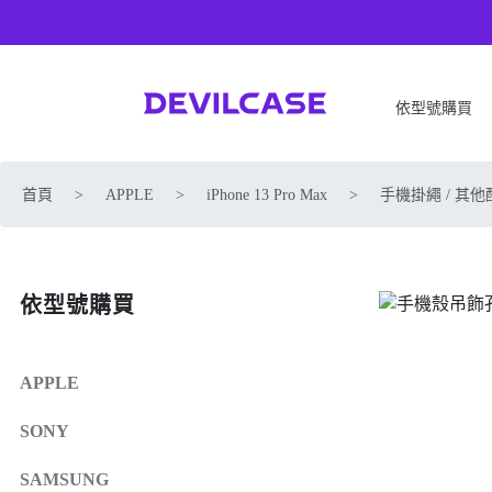
依型號購買
APPLE
SONY
首頁
>
APPLE
>
iPhone 13 Pro Max
>
手機掛繩 / 其他
iPhone 17
SONY Xperia 1 VIII
iPhone Air
SONY Xperia 10 VII
iPhone 17 Pro
SONY Xperia 1 VII
依型號購買
iPhone 17 Pro Max
SONY Xperia 1 VI
iPhone 17e
SONY Xperia 10 VI
iPhone 16
SONY Xperia 5 V
APPLE
iPhone 16 Plus
SONY Xperia 1 V
SONY
iPhone 16 Pro
SONY Xperia 10 V
iPhone 16 Pro Max
SONY Xperia 5 IV
SAMSUNG