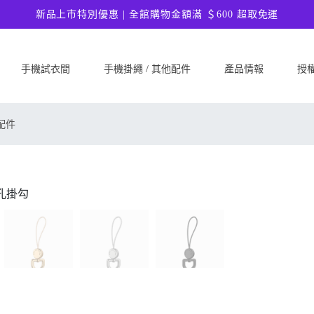
新品上市特別優惠 | 全館購物金額滿 ＄600 超取免運
手機試衣間
手機掛繩 / 其他配件
產品情報
授
SAMSUNG
Google
ASU
配件
Samsung Galaxy A57 5G
Google Pixel 10a
ASUS 
Samsung Galaxy A37 5G
Google Pixel 10 Pro XL
ASUS
Samsung Galaxy S26 Ultra 5G
Google Pixel 10 Pro
ASUS 
Samsung Galaxy S26 Plus 5G
Google Pixel 10
ASUS
Samsung Galaxy S26 5G
Google Pixel 9a
ASUS
Samsung Galaxy S25 FE
Google Pixel 9 Pro XL
ASUS
Samsung Galaxy A56 5G
Google Pixel 9 Pro
Ultim
Samsung Galaxy A36 5G
Google Pixel 9
ASUS
Samsung Galaxy S25 Edge
Google Pixel 8a
ASUS