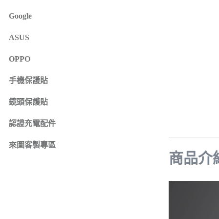
iPhone 16e
SONY Xperia 1 IV
Google
iPhone 15
SONY Xperia 10 IV
iPhone 15 Plus
SONY Xperia 5 III
ASUS
鏡頭保護貼
來圖客製專區
iPhone 15 Pro
SONY Xperia 10 III
iPhone系列
OPPO
iPhone 15 Pro Max
SONY系列
iPhone 14
手機保護貼
Samsung系列
iPhone 14 Plus
鏡頭保護貼
iPhone 14 Pro
認證充電配件
iPhone 14 Pro Max
iPhone 13
來圖客製專區
iPhone 13 Pro
商品介
iPhone 13 Pro Max
iPhone 13 mini
iPhone 12
iPhone 12 Pro