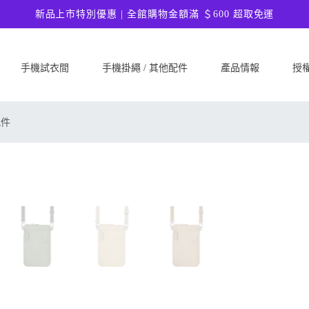
新品上市特別優惠 | 全館購物金額滿 ＄600 超取免運
手機試衣間
手機掛繩 / 其他配件
產品情報
授
SAMSUNG
Google
ASU
配件
Samsung Galaxy A57 5G
Google Pixel 10a
ASUS 
Samsung Galaxy A37 5G
Google Pixel 10 Pro XL
ASUS
Samsung Galaxy S26 Ultra 5G
Google Pixel 10 Pro
ASUS 
Samsung Galaxy S26 Plus 5G
Google Pixel 10
ASUS
Samsung Galaxy S26 5G
Google Pixel 9a
ASUS
Samsung Galaxy S25 FE
Google Pixel 9 Pro XL
ASUS
Samsung Galaxy A56 5G
Google Pixel 9 Pro
Ultim
Samsung Galaxy A36 5G
Google Pixel 9
ASUS
Samsung Galaxy S25 Edge
Google Pixel 8a
ASUS