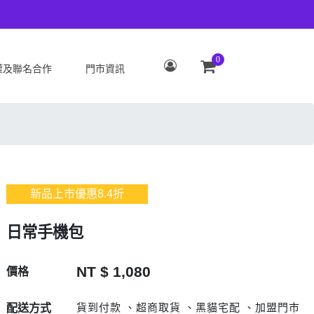
0
權及聯名合作
門市資訊
S
OPPO
Zenfone 12 Ultra
OPPO Reno15 Pro Max 5G
 ROG Phone 9/9 Pro
OPPO Reno15 Pro 5G
Zenfone 11 Ultra
OPPO Reno15 F 5G
新品上市優惠
8.4
折
 ROG Phone 8/8 Pro
OPPO Reno15 5G
 Zenfone 10
OPPO Find X9
日常手機包
 ROG Phone 7/7
OPPO Find X9 Pro
ate
OPPO Reno14 Pro 5G
NT $ 1,080
價格
 Zenfone 9
OPPO Reno14 F 5G
 ROG Phone 6/6
OPPO Reno14 5G
貨到付款 、超商取貨 、黑貓宅配 、加盟門市
配送方式