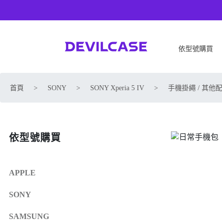
依型號購買
APPLE
SONY
首頁
>
SONY
>
SONY Xperia 5 IV
>
手機掛繩 / 其他
iPhone 17
SONY Xperia 1 VIII
iPhone Air
SONY Xperia 10 VII
iPhone 17 Pro
SONY Xperia 1 VII
依型號購買
iPhone 17 Pro Max
SONY Xperia 1 VI
iPhone 17e
SONY Xperia 10 VI
iPhone 16
SONY Xperia 5 V
APPLE
iPhone 16 Plus
SONY Xperia 1 V
SONY
iPhone 16 Pro
SONY Xperia 10 V
iPhone 16 Pro Max
SONY Xperia 5 IV
SAMSUNG