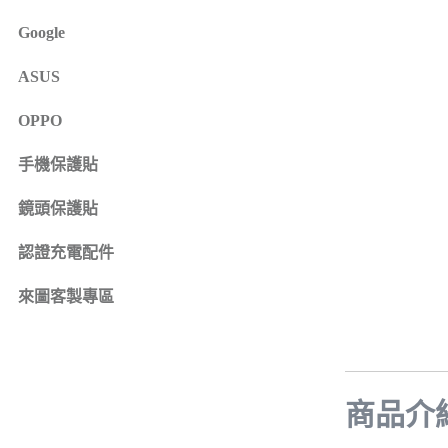
iPhone 16e
SONY Xperia 1 IV
Google
iPhone 15
SONY Xperia 10 IV
iPhone 15 Plus
SONY Xperia 5 III
ASUS
鏡頭保護貼
來圖客製專區
iPhone 15 Pro
SONY Xperia 10 III
iPhone系列
OPPO
iPhone 15 Pro Max
SONY系列
iPhone 14
手機保護貼
Samsung系列
iPhone 14 Plus
鏡頭保護貼
iPhone 14 Pro
認證充電配件
iPhone 14 Pro Max
iPhone 13
來圖客製專區
iPhone 13 Pro
iPhone 13 Pro Max
iPhone 13 mini
iPhone 12
商品介
iPhone 12 Pro