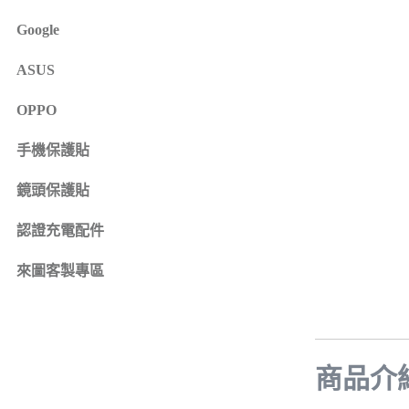
iPhone 16e
SONY Xperia 1 IV
Google
iPhone 15
SONY Xperia 10 IV
iPhone 15 Plus
SONY Xperia 5 III
ASUS
鏡頭保護貼
來圖客製專區
iPhone 15 Pro
SONY Xperia 10 III
iPhone系列
OPPO
iPhone 15 Pro Max
SONY系列
iPhone 14
手機保護貼
Samsung系列
iPhone 14 Plus
鏡頭保護貼
iPhone 14 Pro
認證充電配件
iPhone 14 Pro Max
iPhone 13
來圖客製專區
iPhone 13 Pro
iPhone 13 Pro Max
iPhone 13 mini
iPhone 12
商品介
iPhone 12 Pro