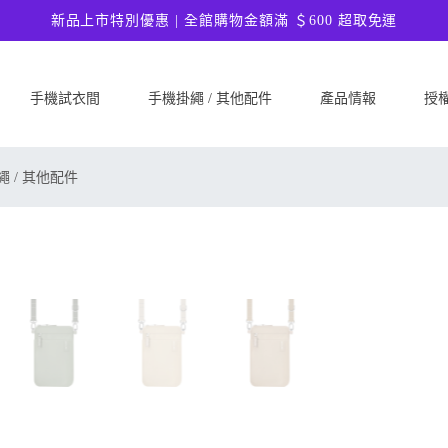
新品上市特別優惠 | 全館購物金額滿 ＄600 超取免運
手機試衣間
手機掛繩 / 其他配件
產品情報
授
SAMSUNG
Google
ASU
 / 其他配件
Samsung Galaxy A57 5G
Google Pixel 10a
ASUS 
Samsung Galaxy A37 5G
Google Pixel 10 Pro XL
ASUS
Samsung Galaxy S26 Ultra 5G
Google Pixel 10 Pro
ASUS 
Samsung Galaxy S26 Plus 5G
Google Pixel 10
ASUS
Samsung Galaxy S26 5G
Google Pixel 9a
ASUS
Samsung Galaxy S25 FE
Google Pixel 9 Pro XL
ASUS
Samsung Galaxy A56 5G
Google Pixel 9 Pro
Ultim
Samsung Galaxy A36 5G
Google Pixel 9
ASUS
Samsung Galaxy S25 Edge
Google Pixel 8a
ASUS