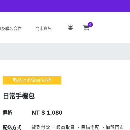
0
權及聯名合作
門市資訊
S
OPPO
Zenfone 12 Ultra
OPPO Reno15 Pro Max 5G
 ROG Phone 9/9 Pro
OPPO Reno15 Pro 5G
Zenfone 11 Ultra
OPPO Reno15 F 5G
新品上市優惠
8.4
折
 ROG Phone 8/8 Pro
OPPO Reno15 5G
 Zenfone 10
OPPO Find X9
日常手機包
 ROG Phone 7/7
OPPO Find X9 Pro
ate
OPPO Reno14 Pro 5G
NT $ 1,080
價格
 Zenfone 9
OPPO Reno14 F 5G
 ROG Phone 6/6
OPPO Reno14 5G
貨到付款 、超商取貨 、黑貓宅配 、加盟門市
配送方式