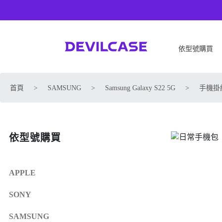
依型號購買
APPLE
SONY
首頁
>
SAMSUNG
>
Samsung Galaxy S22 5G
>
手機掛繩
iPhone 17
SONY Xperia 1 VIII
iPhone Air
SONY Xperia 10 VII
iPhone 17 Pro
SONY Xperia 1 VII
依型號購買
iPhone 17 Pro Max
SONY Xperia 1 VI
iPhone 17e
SONY Xperia 10 VI
iPhone 16
SONY Xperia 5 V
APPLE
iPhone 16 Plus
SONY Xperia 1 V
SONY
iPhone 16 Pro
SONY Xperia 10 V
iPhone 16 Pro Max
SONY Xperia 5 IV
SAMSUNG