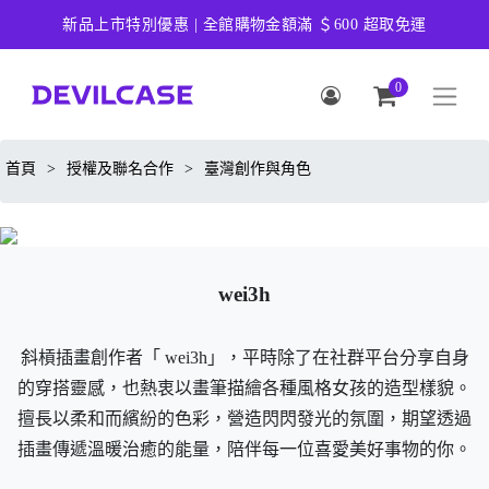
新品上市特別優惠 | 全館購物金額滿 ＄600 超取免運
0
首頁
>
授權及聯名合作
>
臺灣創作與角色
wei3h
斜槓插畫創作者「 wei3h」，平時除了在社群平台分享自身
的穿搭靈感，也熱衷以畫筆描繪各種風格女孩的造型樣貌。
擅長以柔和而繽紛的色彩，營造閃閃發光的氛圍，期望透過
插畫傳遞溫暖治癒的能量，陪伴每一位喜愛美好事物的你。