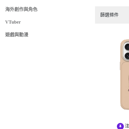
iPhone 16e
SONY Xperia 1 IV
海外創作與角色
iPhone 15
SONY Xperia 10 IV
篩選條件
iPhone 15 Plus
SONY Xperia 5 III
VTuber
鏡頭保護貼
來圖客製專區
iPhone 15 Pro
SONY Xperia 10 III
iPhone系列
遊戲與動漫
iPhone 15 Pro Max
SONY系列
iPhone 14
Samsung系列
iPhone 14 Plus
iPhone 14 Pro
iPhone 14 Pro Max
iPhone 13
iPhone 13 Pro
iPhone 13 Pro Max
iPhone 13 mini
iPhone 12
iPhone 12 Pro
注