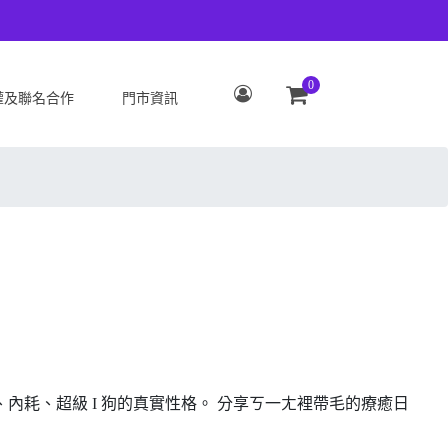
0
權及聯名合作
門市資訊
S
OPPO
Zenfone 12 Ultra
OPPO Reno15 Pro Max 5G
 ROG Phone 9/9 Pro
OPPO Reno15 Pro 5G
Zenfone 11 Ultra
OPPO Reno15 F 5G
 ROG Phone 8/8 Pro
OPPO Reno15 5G
 Zenfone 10
OPPO Find X9
 ROG Phone 7/7
OPPO Find X9 Pro
ate
OPPO Reno14 Pro 5G
 Zenfone 9
OPPO Reno14 F 5G
內耗、超級 I 狗的真實性格。 分享ㄎ一ㄤ裡帶毛的療癒日
 ROG Phone 6/6
OPPO Reno14 5G