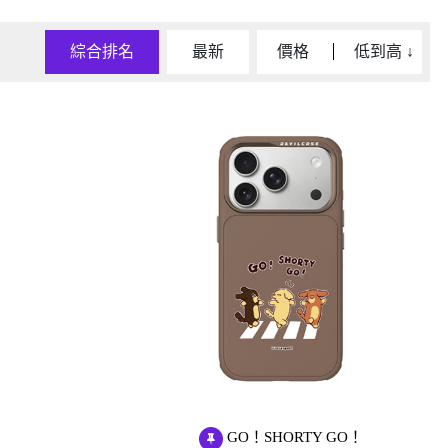
D/6D Ultimate
OPPO Reno13 Pro 5G
OPPO Reno13 5G
綜合排名
最新
價格
低到高
↓
OPPO Reno12 5G
OPPO Reno10 5G
OPPO Reno8 Pro 5G
OPPO Reno8 5G
GO！SHORTY GO！