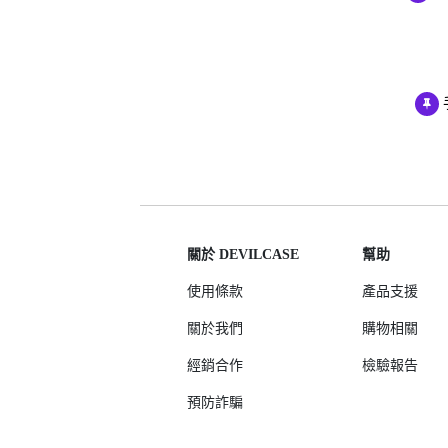
iPhone 12 Pro Max
iPhone 12 mini
iPhone SE 3
iPhone SE 2
iPhone 11
iPhone 11 Pro
iPhone 11 Pro Max
iPhone XS Max
iPhone XR
關於 DEVILCASE
幫助
iPhone X/XS
使用條款
產品支援
iPhone 8 Plus
關於我們
購物相關
iPhone 7 Plus
經銷合作
檢驗報告
iPhone 8
預防詐騙
iPhone 7
AirPods 4 降噪款