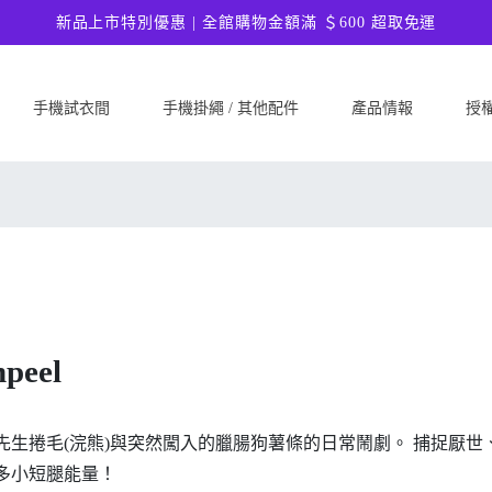
新品上市特別優惠 | 全館購物金額滿 ＄600 超取免運
手機試衣間
手機掛繩 / 其他配件
產品情報
授
SAMSUNG
Google
ASU
Samsung Galaxy A57 5G
Google Pixel 10a
ASUS 
Samsung Galaxy A37 5G
Google Pixel 10 Pro XL
ASUS
Samsung Galaxy S26 Ultra 5G
Google Pixel 10 Pro
ASUS 
Samsung Galaxy S26 Plus 5G
Google Pixel 10
ASUS
Samsung Galaxy S26 5G
Google Pixel 9a
ASUS
peel
Samsung Galaxy S25 FE
Google Pixel 9 Pro XL
ASUS
Samsung Galaxy A56 5G
Google Pixel 9 Pro
Ultim
Samsung Galaxy A36 5G
Google Pixel 9
ASUS
先生捲毛(浣熊)與突然闖入的臘腸狗薯條的日常鬧劇。 捕捉厭世、
Samsung Galaxy S25 Edge
Google Pixel 8a
ASUS
多小短腿能量！