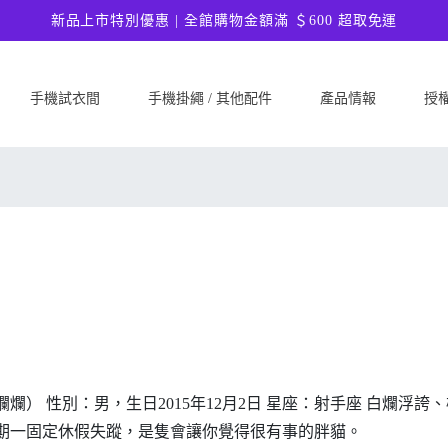
新品上市特別優惠 | 全館購物金額滿 ＄600 超取免運
手機試衣間
手機掛繩 / 其他配件
產品情報
授
SAMSUNG
Google
ASU
Samsung Galaxy A57 5G
Google Pixel 10a
ASUS 
Samsung Galaxy A37 5G
Google Pixel 10 Pro XL
ASUS
Samsung Galaxy S26 Ultra 5G
Google Pixel 10 Pro
ASUS 
Samsung Galaxy S26 Plus 5G
Google Pixel 10
ASUS
Samsung Galaxy S26 5G
Google Pixel 9a
ASUS
Samsung Galaxy S25 FE
Google Pixel 9 Pro XL
ASUS
Samsung Galaxy A56 5G
Google Pixel 9 Pro
Ultim
Samsung Galaxy A36 5G
Google Pixel 9
ASUS
爛） 性別：男，生日2015年12月2日 星座：射手座 白爛
Samsung Galaxy S25 Edge
Google Pixel 8a
ASUS
期一固定休假失蹤，是隻會讓你覺得很有事的胖貓。