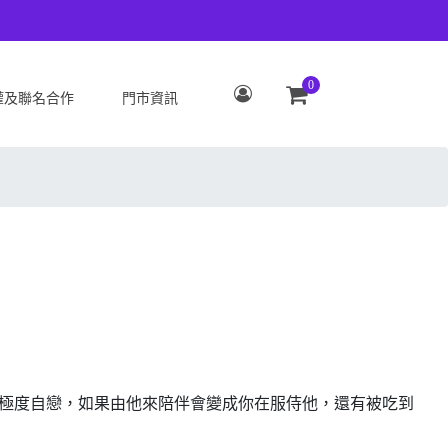
0
權及聯名合作
門市資訊
S
OPPO
Zenfone 12 Ultra
OPPO Reno15 Pro Max 5G
 ROG Phone 9/9 Pro
OPPO Reno15 Pro 5G
Zenfone 11 Ultra
OPPO Reno15 F 5G
 ROG Phone 8/8 Pro
OPPO Reno15 5G
 Zenfone 10
OPPO Find X9
 ROG Phone 7/7
OPPO Find X9 Pro
ate
OPPO Reno14 Pro 5G
 Zenfone 9
OPPO Reno14 F 5G
浮誇、極度自戀，如果由他來陪伴會變成你在服侍他，還有被吃到
 ROG Phone 6/6
OPPO Reno14 5G