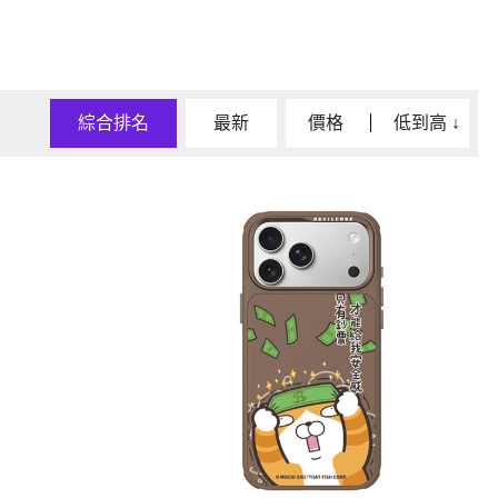
D/6D Ultimate
OPPO Reno13 Pro 5G
OPPO Reno13 5G
OPPO Reno12 5G
OPPO Reno10 5G
綜合排名
最新
價格
低到高
↓
OPPO Reno8 Pro 5G
OPPO Reno8 5G