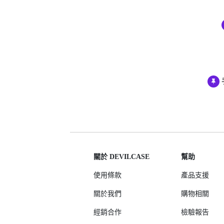
iPhone 12 Pro Max
iPhone 12 mini
iPhone SE 3
iPhone SE 2
iPhone 11
iPhone 11 Pro
iPhone 11 Pro Max
iPhone XS Max
iPhone XR
iPhone X/XS
關於 DEVILCASE
幫助
iPhone 8 Plus
iPhone 7 Plus
使用條款
產品支援
iPhone 8
關於我們
購物相關
iPhone 7
經銷合作
檢驗報告
AirPods 4 降噪款