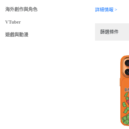
iPhone 16e
SONY Xperia 1 IV
海外創作與角色
詳細情報 >
iPhone 15
SONY Xperia 10 IV
iPhone 15 Plus
SONY Xperia 5 III
VTuber
鏡頭保護貼
來圖客製專區
iPhone 15 Pro
SONY Xperia 10 III
篩選條件
iPhone系列
遊戲與動漫
iPhone 15 Pro Max
SONY系列
iPhone 14
Samsung系列
iPhone 14 Plus
iPhone 14 Pro
iPhone 14 Pro Max
iPhone 13
iPhone 13 Pro
iPhone 13 Pro Max
iPhone 13 mini
iPhone 12
iPhone 12 Pro