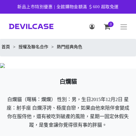
新品上市特別優惠 | 全館購物金額滿 ＄600 超取免運
0
首頁
>
授權及聯名合作
>
熱門經典角色
白爛貓
白爛貓（暱稱：爛爛） 性別：男，生日2015年12月2日 星
座：射手座 白爛浮誇、極度自戀，如果由他來陪伴會變成
你在服侍他，還有被吃到破產的風險，星期一固定休假失
蹤，是隻會讓你覺得很有事的胖貓。