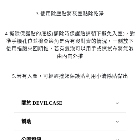
3.使用除塵貼將灰塵黏除乾淨
4.撕除保護貼的底板(撕除時保護貼請朝下避免入塵)，對
準手機孔位並檢查邊角是否有沒對齊的情況，一側放下
後用指腹來回順推，若有氣泡可以用手或擦拭布將氣泡
由內向外推
5.若有入塵，可輕輕撥起保護貼利用小清除貼黏出
關於 DEVILCASE
幫助
公開資訊