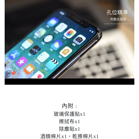
內附 :
玻璃保護貼x1
擦拭布x1
除塵貼x1
酒精棉片x1、乾擦棉片x1