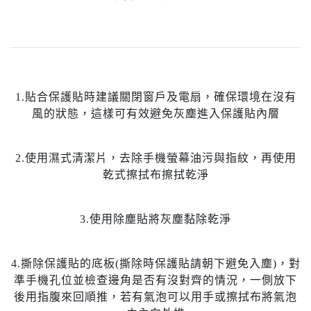
1.貼合保護貼時建議關閉窗戶及電扇，確保環境在沒有
風的狀態，這樣可有效避免灰塵進入保護貼內層
2.使用濕式清潔片，去除手機螢幕油污與指紋，再使用
乾式擦拭布擦拭乾淨
3.使用除塵貼將灰塵黏除乾淨
4.撕除保護貼的底板(撕除時保護貼請朝下避免入塵)，對
準手機孔位並檢查邊角是否有沒對齊的情況，一側放下
後用指腹來回順推，若有氣泡可以用手或擦拭布將氣泡