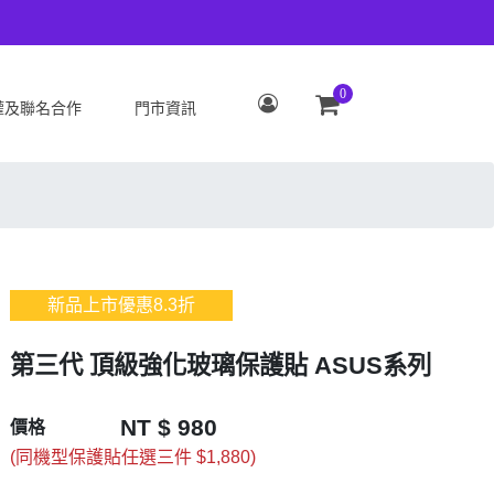
0
權及聯名合作
門市資訊
S
OPPO
Zenfone 12 Ultra
OPPO Reno15 Pro Max 5G
 ROG Phone 9/9 Pro
OPPO Reno15 Pro 5G
Zenfone 11 Ultra
OPPO Reno15 F 5G
新品上市優惠
8.3
折
 ROG Phone 8/8 Pro
OPPO Reno15 5G
 Zenfone 10
OPPO Find X9
第三代 頂級強化玻璃保護貼 ASUS系列
 ROG Phone 7/7
OPPO Find X9 Pro
ate
OPPO Reno14 Pro 5G
NT $ 980
價格
 Zenfone 9
OPPO Reno14 F 5G
(同機型保護貼任選三件 $1,880)
 ROG Phone 6/6
OPPO Reno14 5G