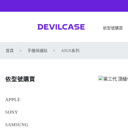
依型號購買
APPLE
SONY
首頁
>
手機保護貼
>
ASUS系列
iPhone 17
SONY Xperia 1 VIII
iPhone Air
SONY Xperia 10 VII
iPhone 17 Pro
SONY Xperia 1 VII
依型號購買
iPhone 17 Pro Max
SONY Xperia 1 VI
iPhone 17e
SONY Xperia 10 VI
iPhone 16
SONY Xperia 5 V
APPLE
iPhone 16 Plus
SONY Xperia 1 V
SONY
iPhone 16 Pro
SONY Xperia 10 V
iPhone 16 Pro Max
SONY Xperia 5 IV
SAMSUNG