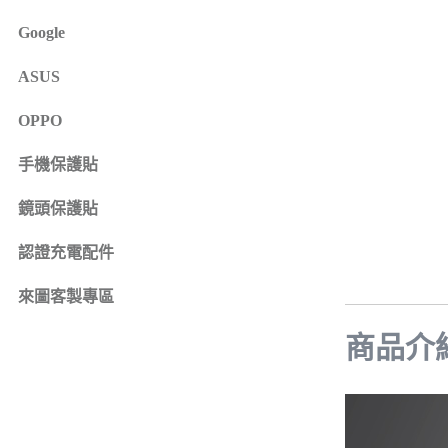
iPhone 16e
SONY Xperia 1 IV
Google
iPhone 15
SONY Xperia 10 IV
iPhone 15 Plus
SONY Xperia 5 III
ASUS
鏡頭保護貼
來圖客製專區
iPhone 15 Pro
SONY Xperia 10 III
iPhone系列
OPPO
iPhone 15 Pro Max
SONY系列
iPhone 14
手機保護貼
Samsung系列
iPhone 14 Plus
鏡頭保護貼
iPhone 14 Pro
認證充電配件
iPhone 14 Pro Max
iPhone 13
來圖客製專區
iPhone 13 Pro
商品介
iPhone 13 Pro Max
iPhone 13 mini
iPhone 12
iPhone 12 Pro