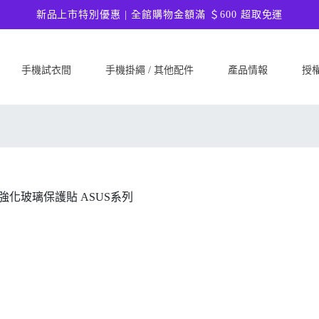
新品上市特別優惠 | 全館購物金額滿 ＄600 超取免運
手機試衣間
手機掛繩 / 其他配件
產品情報
授
SAMSUNG
Google
ASU
Samsung Galaxy A57 5G
Google Pixel 10a
ASUS 
Samsung Galaxy A37 5G
Google Pixel 10 Pro XL
ASUS
Samsung Galaxy S26 Ultra 5G
Google Pixel 10 Pro
ASUS 
Samsung Galaxy S26 Plus 5G
Google Pixel 10
ASUS
Samsung Galaxy S26 5G
Google Pixel 9a
ASUS
Samsung Galaxy S25 FE
Google Pixel 9 Pro XL
ASUS
Samsung Galaxy A56 5G
Google Pixel 9 Pro
Ultim
Samsung Galaxy A36 5G
Google Pixel 9
ASUS
Samsung Galaxy S25 Edge
Google Pixel 8a
ASUS