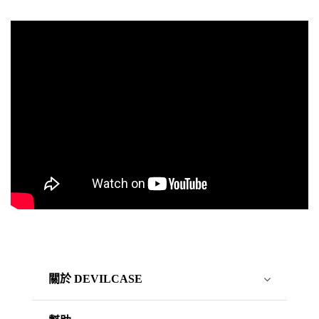
關於 DEVILCASE