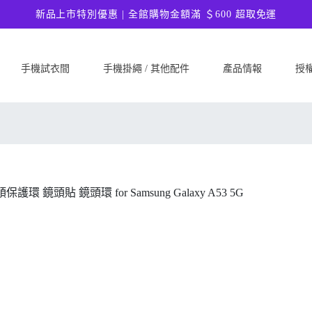
新品上市特別優惠 | 全館購物金額滿 ＄600 超取免運
手機試衣間
手機掛繩 / 其他配件
產品情報
授
SAMSUNG
Google
ASU
Samsung Galaxy A57 5G
Google Pixel 10a
ASUS 
Samsung Galaxy A37 5G
Google Pixel 10 Pro XL
ASUS
Samsung Galaxy S26 Ultra 5G
Google Pixel 10 Pro
ASUS 
Samsung Galaxy S26 Plus 5G
Google Pixel 10
ASUS
Samsung Galaxy S26 5G
Google Pixel 9a
ASUS
Samsung Galaxy S25 FE
Google Pixel 9 Pro XL
ASUS
Samsung Galaxy A56 5G
Google Pixel 9 Pro
Ultim
Samsung Galaxy A36 5G
Google Pixel 9
ASUS
Samsung Galaxy S25 Edge
Google Pixel 8a
ASUS