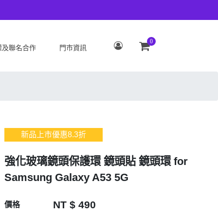
0
權及聯名合作
門市資訊
S
OPPO
Zenfone 12 Ultra
OPPO Reno15 Pro Max 5G
 ROG Phone 9/9 Pro
OPPO Reno15 Pro 5G
Zenfone 11 Ultra
OPPO Reno15 F 5G
新品上市優惠
8.3
折
 ROG Phone 8/8 Pro
OPPO Reno15 5G
 Zenfone 10
OPPO Find X9
強化玻璃鏡頭保護環 鏡頭貼 鏡頭環 for
 ROG Phone 7/7
OPPO Find X9 Pro
Samsung Galaxy A53 5G
ate
OPPO Reno14 Pro 5G
 Zenfone 9
OPPO Reno14 F 5G
NT $ 490
價格
 ROG Phone 6/6
OPPO Reno14 5G