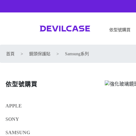
依型號購買
APPLE
SONY
首頁
>
鏡頭保護貼
>
Samsung系列
iPhone 17
SONY Xperia 1 VIII
iPhone Air
SONY Xperia 10 VII
iPhone 17 Pro
SONY Xperia 1 VII
依型號購買
iPhone 17 Pro Max
SONY Xperia 1 VI
iPhone 17e
SONY Xperia 10 VI
iPhone 16
SONY Xperia 5 V
APPLE
iPhone 16 Plus
SONY Xperia 1 V
SONY
iPhone 16 Pro
SONY Xperia 10 V
iPhone 16 Pro Max
SONY Xperia 5 IV
SAMSUNG