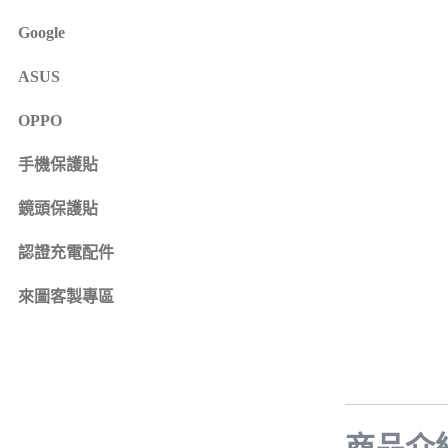
iPhone 16e
SONY Xperia 1 IV
Google
iPhone 15
SONY Xperia 10 IV
iPhone 15 Plus
SONY Xperia 5 III
ASUS
鏡頭保護貼
來圖客製專區
iPhone 15 Pro
SONY Xperia 10 III
iPhone系列
OPPO
iPhone 15 Pro Max
SONY系列
iPhone 14
手機保護貼
Samsung系列
iPhone 14 Plus
鏡頭保護貼
iPhone 14 Pro
認證充電配件
iPhone 14 Pro Max
iPhone 13
來圖客製專區
iPhone 13 Pro
iPhone 13 Pro Max
iPhone 13 mini
iPhone 12
iPhone 12 Pro
商品介