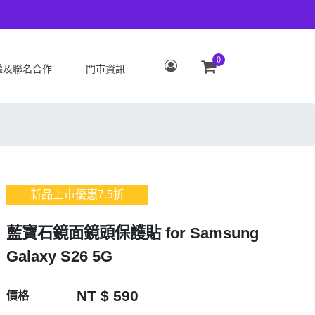
0
權及聯名合作
門市資訊
S
OPPO
Zenfone 12 Ultra
OPPO Reno15 Pro Max 5G
 ROG Phone 9/9 Pro
OPPO Reno15 Pro 5G
Zenfone 11 Ultra
OPPO Reno15 F 5G
新品上市優惠
7.5
折
 ROG Phone 8/8 Pro
OPPO Reno15 5G
 Zenfone 10
OPPO Find X9
藍寶石鏡面鏡頭保護貼 for Samsung
 ROG Phone 7/7
OPPO Find X9 Pro
Galaxy S26 5G
ate
OPPO Reno14 Pro 5G
 Zenfone 9
OPPO Reno14 F 5G
NT $ 590
價格
 ROG Phone 6/6
OPPO Reno14 5G