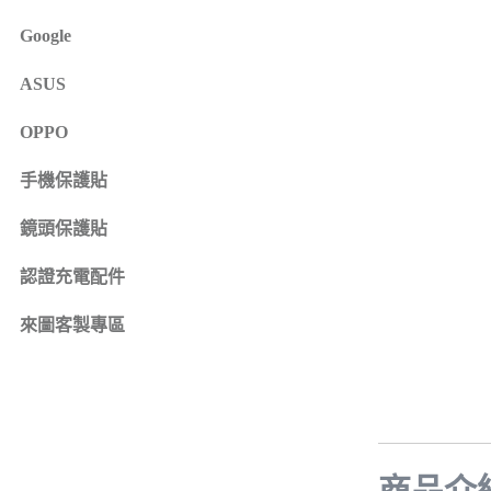
iPhone 16e
SONY Xperia 1 IV
Google
iPhone 15
SONY Xperia 10 IV
iPhone 15 Plus
SONY Xperia 5 III
ASUS
鏡頭保護貼
來圖客製專區
iPhone 15 Pro
SONY Xperia 10 III
iPhone系列
OPPO
iPhone 15 Pro Max
SONY系列
iPhone 14
手機保護貼
Samsung系列
iPhone 14 Plus
鏡頭保護貼
iPhone 14 Pro
認證充電配件
iPhone 14 Pro Max
iPhone 13
來圖客製專區
iPhone 13 Pro
iPhone 13 Pro Max
iPhone 13 mini
iPhone 12
iPhone 12 Pro
商品介