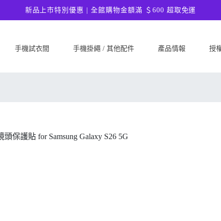
新品上市特別優惠 | 全館購物金額滿 ＄600 超取免運
手機試衣間
手機掛繩 / 其他配件
產品情報
授
SAMSUNG
Google
ASU
Samsung Galaxy A57 5G
Google Pixel 10a
ASUS 
Samsung Galaxy A37 5G
Google Pixel 10 Pro XL
ASUS
Samsung Galaxy S26 Ultra 5G
Google Pixel 10 Pro
ASUS 
Samsung Galaxy S26 Plus 5G
Google Pixel 10
ASUS
Samsung Galaxy S26 5G
Google Pixel 9a
ASUS
Samsung Galaxy S25 FE
Google Pixel 9 Pro XL
ASUS
Samsung Galaxy A56 5G
Google Pixel 9 Pro
Ultim
Samsung Galaxy A36 5G
Google Pixel 9
ASUS
Samsung Galaxy S25 Edge
Google Pixel 8a
ASUS