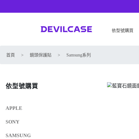
依型號購買
APPLE
SONY
首頁
>
鏡頭保護貼
>
Samsung系列
iPhone 17
SONY Xperia 1 VIII
iPhone Air
SONY Xperia 10 VII
iPhone 17 Pro
SONY Xperia 1 VII
依型號購買
iPhone 17 Pro Max
SONY Xperia 1 VI
iPhone 17e
SONY Xperia 10 VI
iPhone 16
SONY Xperia 5 V
APPLE
iPhone 16 Plus
SONY Xperia 1 V
SONY
iPhone 16 Pro
SONY Xperia 10 V
iPhone 16 Pro Max
SONY Xperia 5 IV
SAMSUNG