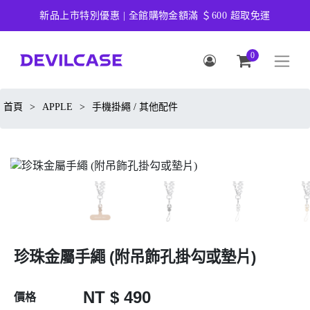
新品上市特別優惠 | 全館購物金額滿 ＄600 超取免運
0
首頁
>
APPLE
>
手機掛繩 / 其他配件
珍珠金屬手繩 (附吊飾孔掛勾或墊片)
NT $ 490
價格