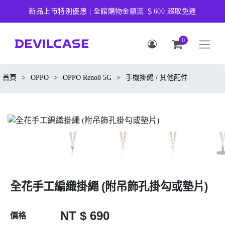
新品上市特別優惠 | 全館購物金額滿 ＄600 超取免運
0
首頁
>
OPPO
>
OPPO Reno8 5G
>
手機掛繩 / 其他配件
全花手工編織掛繩 (附吊飾孔掛勾或墊片)
NT $ 690
價格