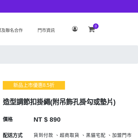
0
權及聯名合作
門市資訊
S
OPPO
Zenfone 12 Ultra
OPPO Reno15 Pro Max 5G
 ROG Phone 9/9 Pro
OPPO Reno15 Pro 5G
Zenfone 11 Ultra
OPPO Reno15 F 5G
新品上市優惠
8.5
折
 ROG Phone 8/8 Pro
OPPO Reno15 5G
 Zenfone 10
OPPO Find X9
造型調節扣掛繩(附吊飾孔掛勾或墊片)
 ROG Phone 7/7
OPPO Find X9 Pro
ate
OPPO Reno14 Pro 5G
NT $ 890
價格
 Zenfone 9
OPPO Reno14 F 5G
 ROG Phone 6/6
OPPO Reno14 5G
貨到付款 、超商取貨 、黑貓宅配 、加盟門市
配送方式