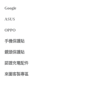
iPhone 16e
SONY Xperia 1 IV
Google
iPhone 15
SONY Xperia 10 IV
iPhone 15 Plus
SONY Xperia 5 III
ASUS
鏡頭保護貼
來圖客製專區
iPhone 15 Pro
SONY Xperia 10 III
iPhone系列
OPPO
iPhone 15 Pro Max
SONY系列
iPhone 14
手機保護貼
Samsung系列
iPhone 14 Plus
鏡頭保護貼
iPhone 14 Pro
認證充電配件
iPhone 14 Pro Max
iPhone 13
來圖客製專區
iPhone 13 Pro
iPhone 13 Pro Max
iPhone 13 mini
iPhone 12
iPhone 12 Pro