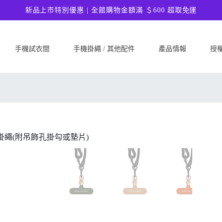
新品上市特別優惠 | 全館購物金額滿 ＄600 超取免運
手機試衣間
手機掛繩 / 其他配件
產品情報
授
SAMSUNG
Google
ASU
Samsung Galaxy A57 5G
Google Pixel 10a
ASUS 
Samsung Galaxy A37 5G
Google Pixel 10 Pro XL
ASUS
Samsung Galaxy S26 Ultra 5G
Google Pixel 10 Pro
ASUS 
Samsung Galaxy S26 Plus 5G
Google Pixel 10
ASUS
Samsung Galaxy S26 5G
Google Pixel 9a
ASUS
Samsung Galaxy S25 FE
Google Pixel 9 Pro XL
ASUS
Samsung Galaxy A56 5G
Google Pixel 9 Pro
Ultim
Samsung Galaxy A36 5G
Google Pixel 9
ASUS
Samsung Galaxy S25 Edge
Google Pixel 8a
ASUS