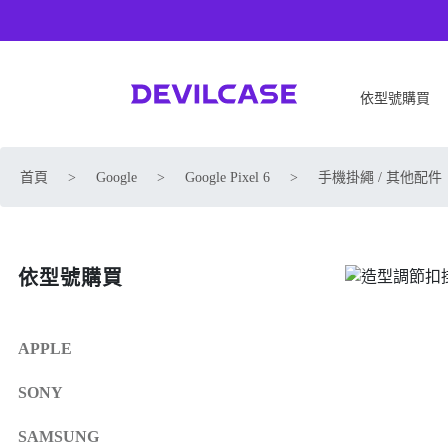
依型號購買
APPLE
SONY
首頁
>
Google
>
Google Pixel 6
>
手機掛繩 / 其他配件
iPhone 17
SONY Xperia 1 VIII
iPhone Air
SONY Xperia 10 VII
iPhone 17 Pro
SONY Xperia 1 VII
依型號購買
iPhone 17 Pro Max
SONY Xperia 1 VI
iPhone 17e
SONY Xperia 10 VI
iPhone 16
SONY Xperia 5 V
APPLE
iPhone 16 Plus
SONY Xperia 1 V
SONY
iPhone 16 Pro
SONY Xperia 10 V
iPhone 16 Pro Max
SONY Xperia 5 IV
SAMSUNG