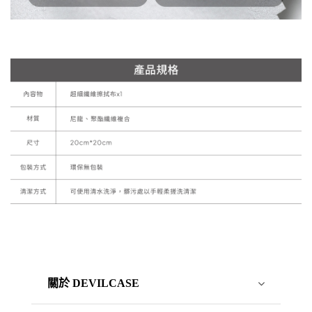
關於 DEVILCASE