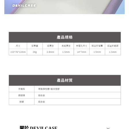
關於 DEVILCASE