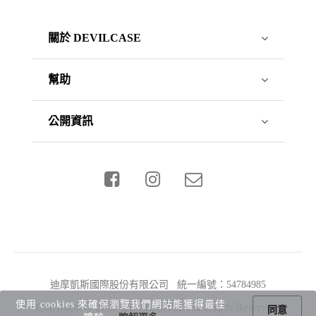
關於 DEVILCASE
幫助
公開資訊
迪摩凱斯國際股份有限公司 統一編號：54784985
使用 cookies 來確保瀏覽我們網站能獲得最佳
Copyright © 2026 DEVILCASE All Rights Reserved.
同意